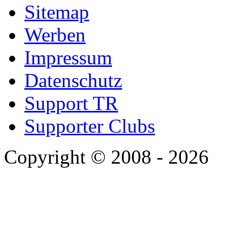
Sitemap
Werben
Impressum
Datenschutz
Support TR
Supporter Clubs
Copyright © 2008 - 2026