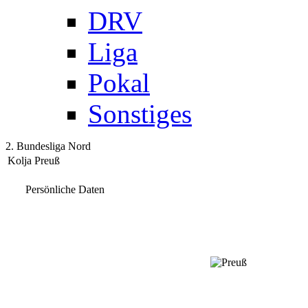
DRV
Liga
Pokal
Sonstiges
2. Bundesliga Nord
Kolja Preuß
Persönliche Daten