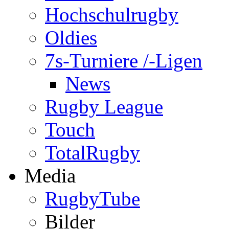
Hochschulrugby
Oldies
7s-Turniere /-Ligen
News
Rugby League
Touch
TotalRugby
Media
RugbyTube
Bilder