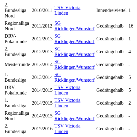
2.
TSV Victoria
Bundesliga
2010/2011
Innendreiviertel
1
Linden
Nord
Regionalliga
SG
2011/2012
Gedrängehalb
16
Nord
Ricklingen/Wunstorf
DRV-
SG
2012/2013
Gedrängehalb
1
Pokalrunde
Ricklingen/Wunstorf
2.
SG
2012/2013
Gedrängehalb
4
Bundesliga
Ricklingen/Wunstorf
SG
Meisterrunde
2013/2014
Gedrängehalb
-
Ricklingen/Wunstorf
1.
SG
2013/2014
Gedrängehalb
5
Bundesliga
Ricklingen/Wunstorf
DRV-
TSV Victoria
2014/2015
Gedrängehalb
5
Pokalrunde
Linden
1.
TSV Victoria
2014/2015
Gedrängehalb
2
Bundesliga
Linden
Regionalliga
SG
2014/2015
Gedrängehalb
-
Nord
Ricklingen/Wunstorf
2.
TSV Victoria
2015/2016
Gedrängehalb
-
Bundesliga
Linden