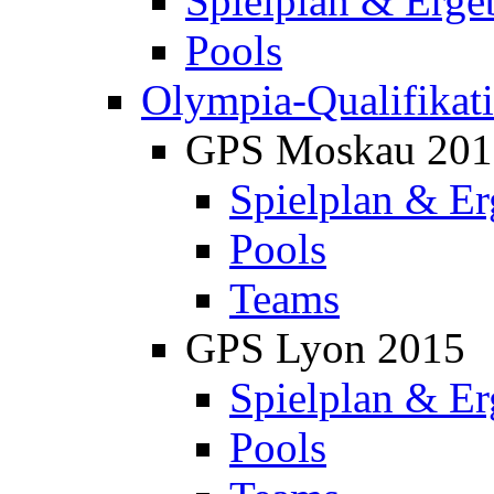
Spielplan & Erge
Pools
Olympia-Qualifikat
GPS Moskau 201
Spielplan & Er
Pools
Teams
GPS Lyon 2015
Spielplan & Er
Pools