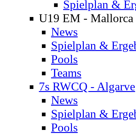
Spielplan & Er
U19 EM - Mallorca
News
Spielplan & Erge
Pools
Teams
7s RWCQ - Algarve
News
Spielplan & Erge
Pools