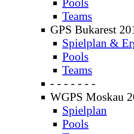
Pools
Teams
GPS Bukarest 20
Spielplan & Er
Pools
Teams
- - - - - - -
WGPS Moskau 2
Spielplan
Pools