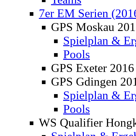
7er EM Serien (201
GPS Moskau 201
Spielplan & Er
Pools
GPS Exeter 2016
GPS Gdingen 20
Spielplan & Er
Pools
WS Qualifier Hong