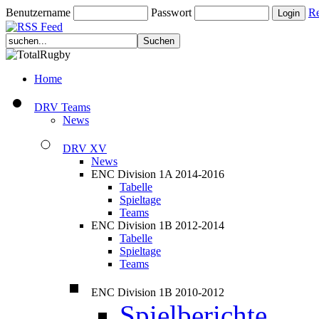
Benutzername
Passwort
Re
Home
DRV Teams
News
DRV XV
News
ENC Division 1A 2014-2016
Tabelle
Spieltage
Teams
ENC Division 1B 2012-2014
Tabelle
Spieltage
Teams
ENC Division 1B 2010-2012
Spielberichte