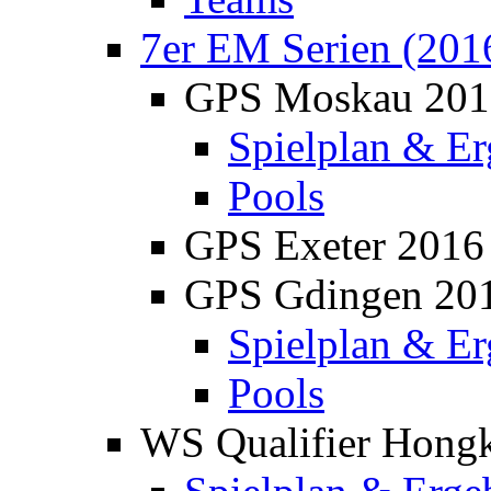
7er EM Serien (201
GPS Moskau 201
Spielplan & Er
Pools
GPS Exeter 2016
GPS Gdingen 20
Spielplan & Er
Pools
WS Qualifier Hong