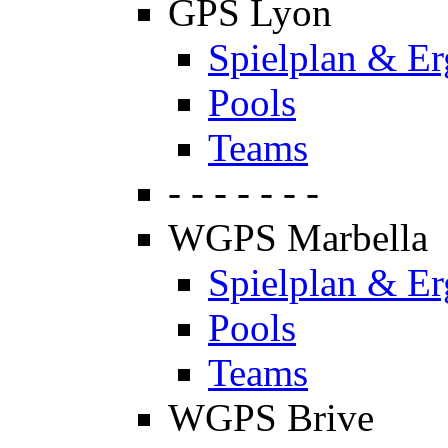
GPS Lyon
Spielplan & Er
Pools
Teams
- - - - - - -
WGPS Marbella
Spielplan & Er
Pools
Teams
WGPS Brive