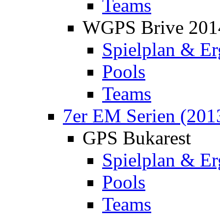
Teams
WGPS Brive 201
Spielplan & Er
Pools
Teams
7er EM Serien (201
GPS Bukarest
Spielplan & Er
Pools
Teams