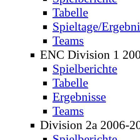
Tabelle
Spieltage/Ergebni
Teams
ENC Division 1 20
Spielberichte
Tabelle
Ergebnisse
Teams
Division 2a 2006-2
Spielberichte