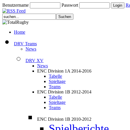
Benutzername
Passwort
Re
Home
DRV Teams
News
DRV XV
News
ENC Division 1A 2014-2016
Tabelle
Spieltage
Teams
ENC Division 1B 2012-2014
Tabelle
Spieltage
Teams
ENC Division 1B 2010-2012
Spielberichte