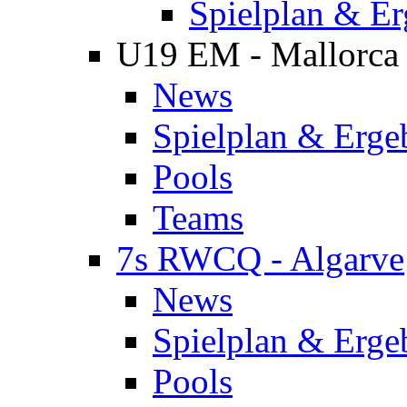
Spielplan & Er
U19 EM - Mallorca
News
Spielplan & Erge
Pools
Teams
7s RWCQ - Algarve
News
Spielplan & Erge
Pools