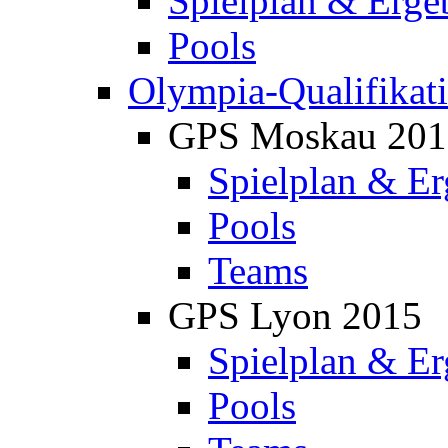
Spielplan & Erge
Pools
Olympia-Qualifikat
GPS Moskau 201
Spielplan & Er
Pools
Teams
GPS Lyon 2015
Spielplan & Er
Pools