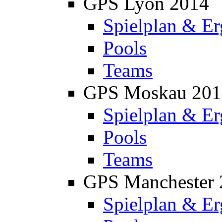
GPS Lyon 2014
Spielplan & Er
Pools
Teams
GPS Moskau 201
Spielplan & Er
Pools
Teams
GPS Manchester 
Spielplan & Er