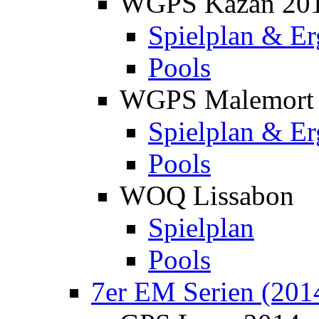
WGPS Kazan 20
Spielplan & Er
Pools
WGPS Malemort
Spielplan & Er
Pools
WOQ Lissabon
Spielplan
Pools
7er EM Serien (201