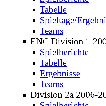
Tabelle
Spieltage/Ergebni
Teams
ENC Division 1 20
Spielberichte
Tabelle
Ergebnisse
Teams
Division 2a 2006-2
Spielberichte