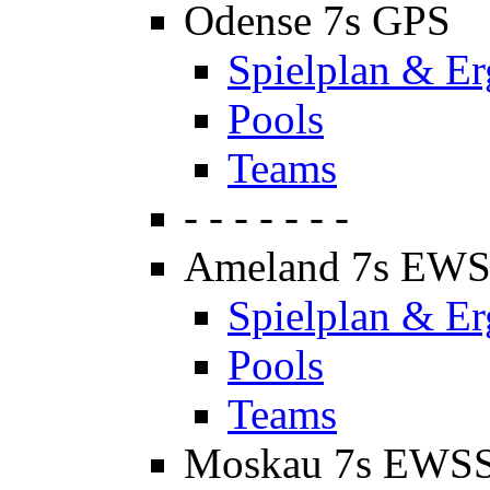
Odense 7s GPS
Spielplan & Er
Pools
Teams
- - - - - - -
Ameland 7s EW
Spielplan & Er
Pools
Teams
Moskau 7s EWS