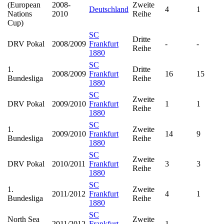
(European
2008-
Zweite
Deutschland
4
1
Nations
2010
Reihe
Cup)
SC
Dritte
DRV Pokal
2008/2009
Frankfurt
-
-
Reihe
1880
SC
1.
Dritte
2008/2009
Frankfurt
16
15
Bundesliga
Reihe
1880
SC
Zweite
DRV Pokal
2009/2010
Frankfurt
1
1
Reihe
1880
SC
1.
Zweite
2009/2010
Frankfurt
14
9
Bundesliga
Reihe
1880
SC
Zweite
DRV Pokal
2010/2011
Frankfurt
3
3
Reihe
1880
SC
1.
Zweite
2011/2012
Frankfurt
4
1
Bundesliga
Reihe
1880
SC
North Sea
Zweite
2011/2012
Frankfurt
1
-