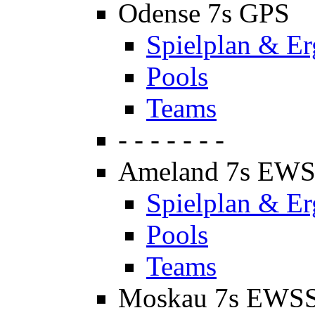
Odense 7s GPS
Spielplan & Er
Pools
Teams
- - - - - - -
Ameland 7s EW
Spielplan & Er
Pools
Teams
Moskau 7s EWS