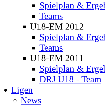
Spielplan & Erge
Teams
U18-EM 2012
Spielplan & Erge
Teams
U18-EM 2011
Spielplan & Erge
DRJ U18 - Team
Ligen
News