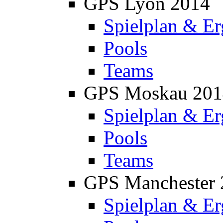
GPS Lyon 2014
Spielplan & Er
Pools
Teams
GPS Moskau 201
Spielplan & Er
Pools
Teams
GPS Manchester 
Spielplan & Er