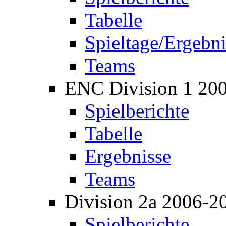
Tabelle
Spieltage/Ergebni
Teams
ENC Division 1 20
Spielberichte
Tabelle
Ergebnisse
Teams
Division 2a 2006-2
Spielberichte