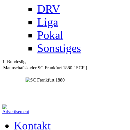
DRV
Liga
Pokal
Sonstiges
1. Bundesliga
Mannschaftskader SC Frankfurt 1880 [ SCF ]
Kontakt