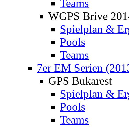
Teams
WGPS Brive 201
Spielplan & Er
Pools
Teams
7er EM Serien (201
GPS Bukarest
Spielplan & Er
Pools
Teams