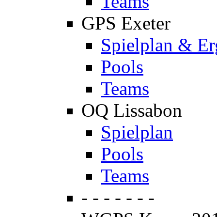
Teams
GPS Exeter
Spielplan & Er
Pools
Teams
OQ Lissabon
Spielplan
Pools
Teams
- - - - - - -