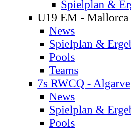
Spielplan & Er
U19 EM - Mallorca
News
Spielplan & Erge
Pools
Teams
7s RWCQ - Algarve
News
Spielplan & Erge
Pools