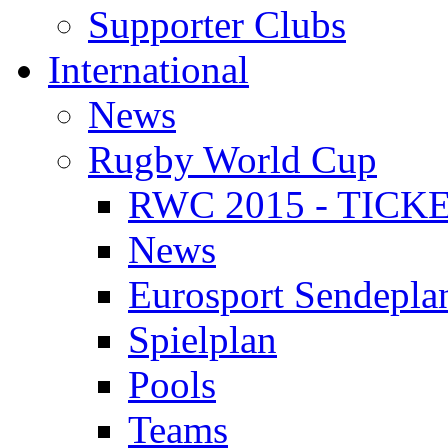
Supporter Clubs
International
News
Rugby World Cup
RWC 2015 - TICK
News
Eurosport Sendepla
Spielplan
Pools
Teams