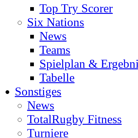
Top Try Scorer
Six Nations
News
Teams
Spielplan & Ergebni
Tabelle
Sonstiges
News
TotalRugby Fitness
Turniere