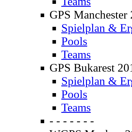
Teams
GPS Manchester 
Spielplan & Er
Pools
Teams
GPS Bukarest 20
Spielplan & Er
Pools
Teams
- - - - - - -