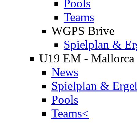
Pools
Teams
WGPS Brive
Spielplan & Er
U19 EM - Mallorca
News
Spielplan & Erge
Pools
Teams<