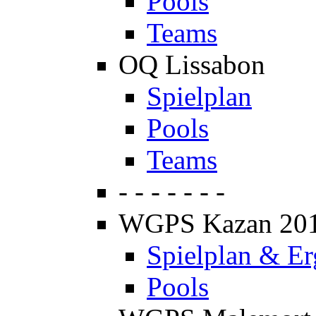
Pools
Teams
OQ Lissabon
Spielplan
Pools
Teams
- - - - - - -
WGPS Kazan 20
Spielplan & Er
Pools