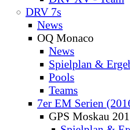
DRV 7s
News
OQ Monaco
News
Spielplan & Erge
Pools
Teams
7er EM Serien (201
GPS Moskau 201
Spielplan & Er