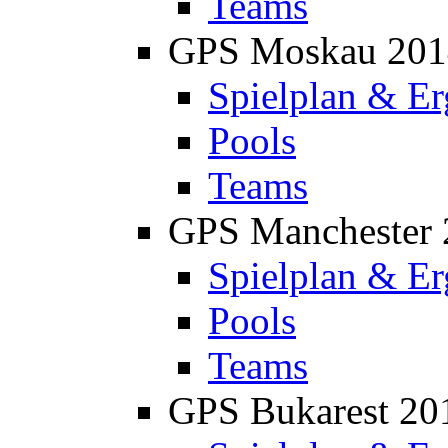
Teams
GPS Moskau 201
Spielplan & Er
Pools
Teams
GPS Manchester 
Spielplan & Er
Pools
Teams
GPS Bukarest 20