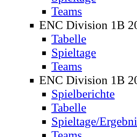
Teams
ENC Division 1B 2
Tabelle
Spieltage
Teams
ENC Division 1B 2
Spielberichte
Tabelle
Spieltage/Ergebni
Teams