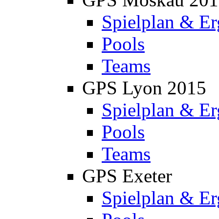
Spielplan & Er
Pools
Teams
GPS Lyon 2015
Spielplan & Er
Pools
Teams
GPS Exeter
Spielplan & Er