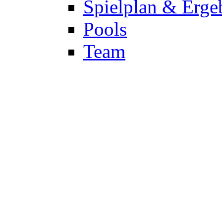
Spielplan & Erge
Pools
Team