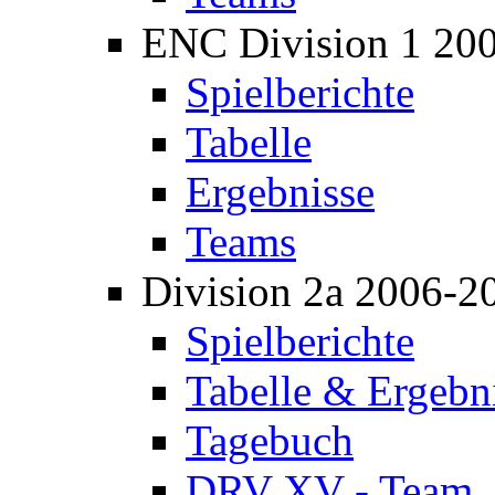
ENC Division 1 20
Spielberichte
Tabelle
Ergebnisse
Teams
Division 2a 2006-2
Spielberichte
Tabelle & Ergebn
Tagebuch
DRV XV - Team