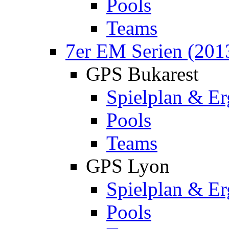
Pools
Teams
7er EM Serien (201
GPS Bukarest
Spielplan & Er
Pools
Teams
GPS Lyon
Spielplan & Er
Pools