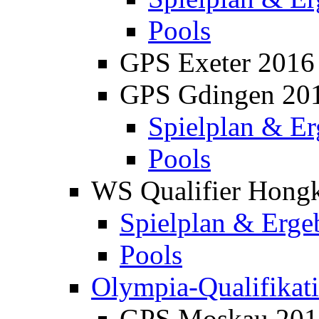
Pools
GPS Exeter 2016
GPS Gdingen 20
Spielplan & Er
Pools
WS Qualifier Hong
Spielplan & Erge
Pools
Olympia-Qualifikat
GPS Moskau 201