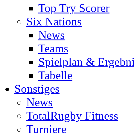
Top Try Scorer
Six Nations
News
Teams
Spielplan & Ergebni
Tabelle
Sonstiges
News
TotalRugby Fitness
Turniere