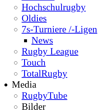
Hochschulrugby
Oldies
7s-Turniere /-Ligen
News
Rugby League
Touch
TotalRugby
Media
RugbyTube
Bilder