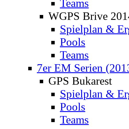
Teams
WGPS Brive 201
Spielplan & Er
Pools
Teams
7er EM Serien (201
GPS Bukarest
Spielplan & Er
Pools
Teams