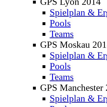
GPS Lyon 2014
Spielplan & Er
Pools
Teams
GPS Moskau 201
Spielplan & Er
Pools
Teams
GPS Manchester 
Spielplan & Er