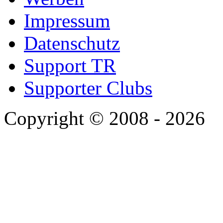
Impressum
Datenschutz
Support TR
Supporter Clubs
Copyright © 2008 - 2026