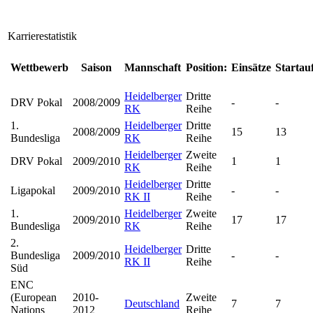
Karrierestatistik
Wettbewerb
Saison
Mannschaft
Position:
Einsätze
Startauf
Heidelberger
Dritte
DRV Pokal
2008/2009
-
-
RK
Reihe
1.
Heidelberger
Dritte
2008/2009
15
13
Bundesliga
RK
Reihe
Heidelberger
Zweite
DRV Pokal
2009/2010
1
1
RK
Reihe
Heidelberger
Dritte
Ligapokal
2009/2010
-
-
RK II
Reihe
1.
Heidelberger
Zweite
2009/2010
17
17
Bundesliga
RK
Reihe
2.
Heidelberger
Dritte
Bundesliga
2009/2010
-
-
RK II
Reihe
Süd
ENC
(European
2010-
Zweite
Deutschland
7
7
Nations
2012
Reihe