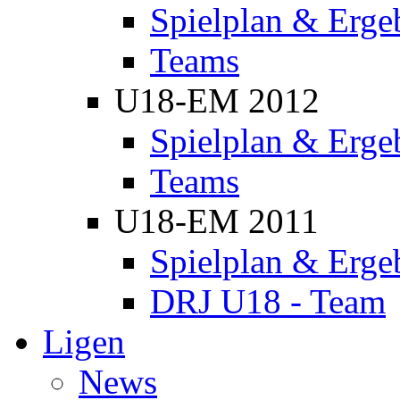
Spielplan & Erge
Teams
U18-EM 2012
Spielplan & Erge
Teams
U18-EM 2011
Spielplan & Erge
DRJ U18 - Team
Ligen
News