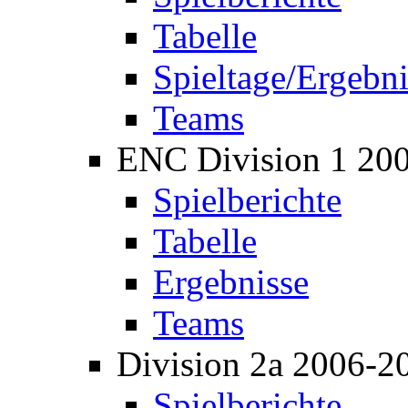
Tabelle
Spieltage/Ergebni
Teams
ENC Division 1 20
Spielberichte
Tabelle
Ergebnisse
Teams
Division 2a 2006-2
Spielberichte