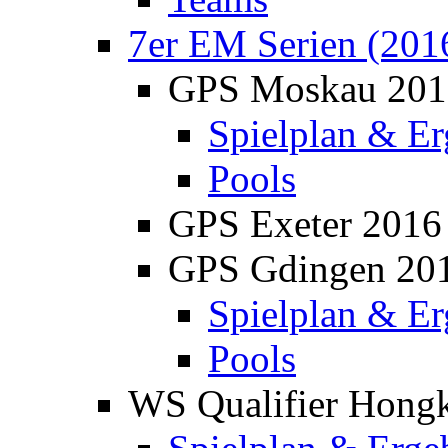
7er EM Serien (201
GPS Moskau 201
Spielplan & Er
Pools
GPS Exeter 2016
GPS Gdingen 20
Spielplan & Er
Pools
WS Qualifier Hong