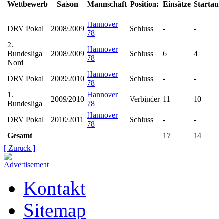
Wettbewerb
Saison
Mannschaft
Position:
Einsätze
Startau
Hannover
DRV Pokal
2008/2009
Schluss
-
-
78
2.
Hannover
Bundesliga
2008/2009
Schluss
6
4
78
Nord
Hannover
DRV Pokal
2009/2010
Schluss
-
-
78
1.
Hannover
2009/2010
Verbinder
11
10
Bundesliga
78
Hannover
DRV Pokal
2010/2011
Schluss
-
-
78
Gesamt
17
14
[ Zurück ]
Kontakt
Sitemap