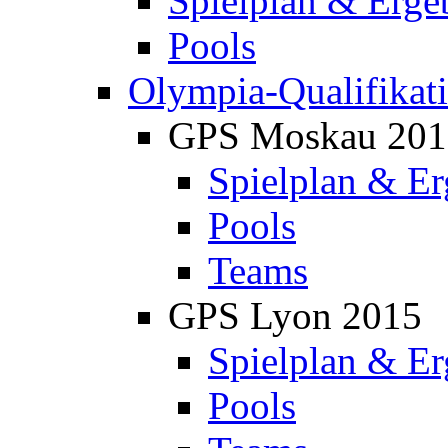
Spielplan & Erge
Pools
Olympia-Qualifikat
GPS Moskau 201
Spielplan & Er
Pools
Teams
GPS Lyon 2015
Spielplan & Er
Pools