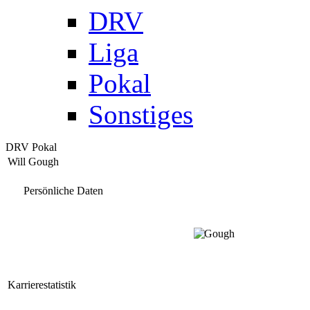
DRV
Liga
Pokal
Sonstiges
DRV Pokal
Will Gough
Persönliche Daten
Karrierestatistik