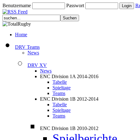
Benutzername
Passwort
Re
Home
DRV Teams
News
DRV XV
News
ENC Division 1A 2014-2016
Tabelle
Spieltage
Teams
ENC Division 1B 2012-2014
Tabelle
Spieltage
Teams
ENC Division 1B 2010-2012
Spielberichte