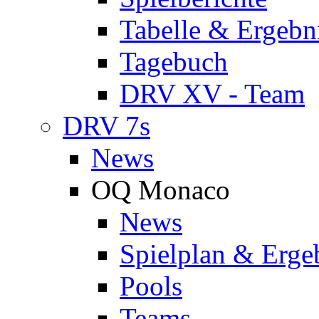
Tabelle & Ergebn
Tagebuch
DRV XV - Team
DRV 7s
News
OQ Monaco
News
Spielplan & Erge
Pools
Teams