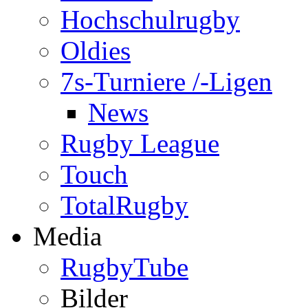
Hochschulrugby
Oldies
7s-Turniere /-Ligen
News
Rugby League
Touch
TotalRugby
Media
RugbyTube
Bilder