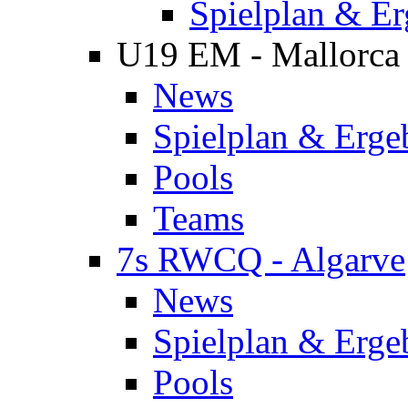
Spielplan & Er
U19 EM - Mallorca
News
Spielplan & Erge
Pools
Teams
7s RWCQ - Algarve
News
Spielplan & Erge
Pools