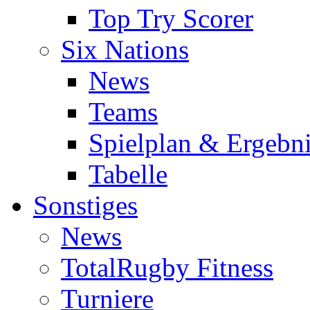
Top Try Scorer
Six Nations
News
Teams
Spielplan & Ergebni
Tabelle
Sonstiges
News
TotalRugby Fitness
Turniere