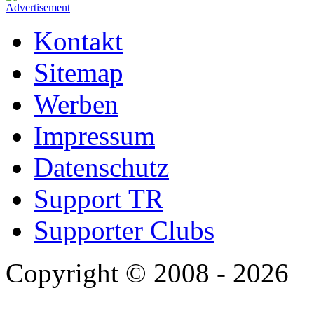
Kontakt
Sitemap
Werben
Impressum
Datenschutz
Support TR
Supporter Clubs
Copyright © 2008 - 2026