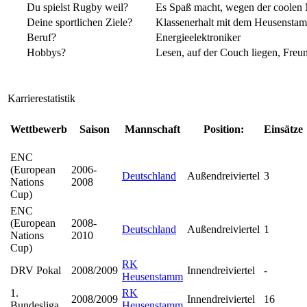
Du spielst Rugby weil?
Es Spaß macht, wegen der coolen Mit
Deine sportlichen Ziele?
Klassenerhalt mit dem Heusenstamm
Beruf?
Energieelektroniker
Hobbys?
Lesen, auf der Couch liegen, Freu
Karrierestatistik
Wettbewerb
Saison
Mannschaft
Position:
Einsätze
ENC
(European
2006-
Deutschland
Außendreiviertel
3
Nations
2008
Cup)
ENC
(European
2008-
Deutschland
Außendreiviertel
1
Nations
2010
Cup)
RK
DRV Pokal
2008/2009
Innendreiviertel
-
Heusenstamm
1.
RK
2008/2009
Innendreiviertel
16
Bundesliga
Heusenstamm