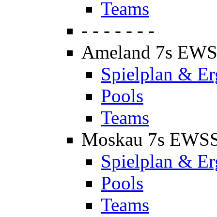
Teams
- - - - - - -
Ameland 7s EW
Spielplan & Er
Pools
Teams
Moskau 7s EWS
Spielplan & Er
Pools
Teams