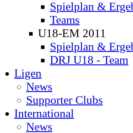
Spielplan & Erge
Teams
U18-EM 2011
Spielplan & Erge
DRJ U18 - Team
Ligen
News
Supporter Clubs
International
News