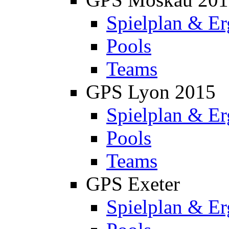
Spielplan & Er
Pools
Teams
GPS Lyon 2015
Spielplan & Er
Pools
Teams
GPS Exeter
Spielplan & Er