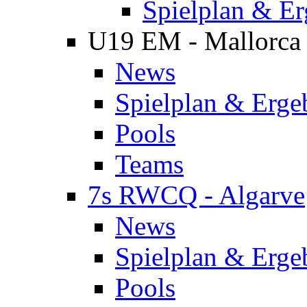
Spielplan & Er
U19 EM - Mallorca
News
Spielplan & Erge
Pools
Teams
7s RWCQ - Algarve
News
Spielplan & Erge
Pools