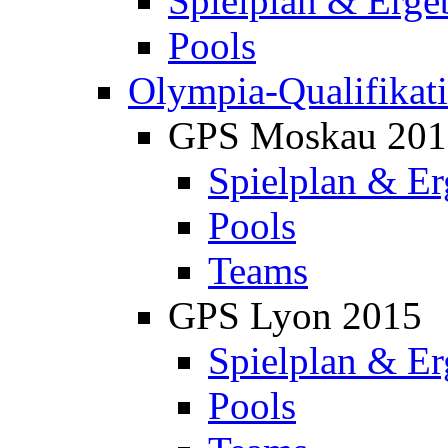
Spielplan & Erge
Pools
Olympia-Qualifikat
GPS Moskau 201
Spielplan & Er
Pools
Teams
GPS Lyon 2015
Spielplan & Er
Pools