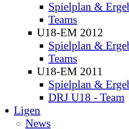
Spielplan & Erge
Teams
U18-EM 2012
Spielplan & Erge
Teams
U18-EM 2011
Spielplan & Erge
DRJ U18 - Team
Ligen
News