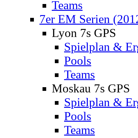
Teams
7er EM Serien (201
Lyon 7s GPS
Spielplan & Er
Pools
Teams
Moskau 7s GPS
Spielplan & Er
Pools
Teams