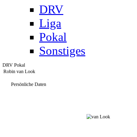
DRV
Liga
Pokal
Sonstiges
DRV Pokal
Robin van Look
Persönliche Daten