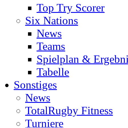
Top Try Scorer
Six Nations
News
Teams
Spielplan & Ergebni
Tabelle
Sonstiges
News
TotalRugby Fitness
Turniere