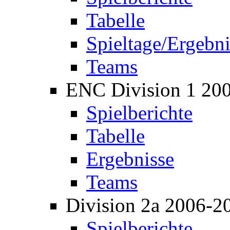
Tabelle
Spieltage/Ergebni
Teams
ENC Division 1 20
Spielberichte
Tabelle
Ergebnisse
Teams
Division 2a 2006-2
Spielberichte