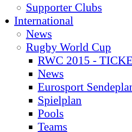
Supporter Clubs
International
News
Rugby World Cup
RWC 2015 - TICK
News
Eurosport Sendepla
Spielplan
Pools
Teams