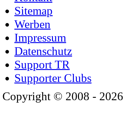
Sitemap
Werben
Impressum
Datenschutz
Support TR
Supporter Clubs
Copyright © 2008 - 2026