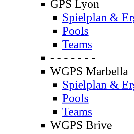
GPS Lyon
Spielplan & Er
Pools
Teams
- - - - - - -
WGPS Marbella
Spielplan & Er
Pools
Teams
WGPS Brive