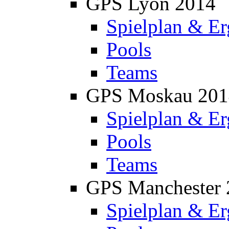
GPS Lyon 2014
Spielplan & Er
Pools
Teams
GPS Moskau 201
Spielplan & Er
Pools
Teams
GPS Manchester 
Spielplan & Er