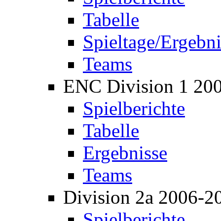
Tabelle
Spieltage/Ergebni
Teams
ENC Division 1 20
Spielberichte
Tabelle
Ergebnisse
Teams
Division 2a 2006-2
Spielberichte