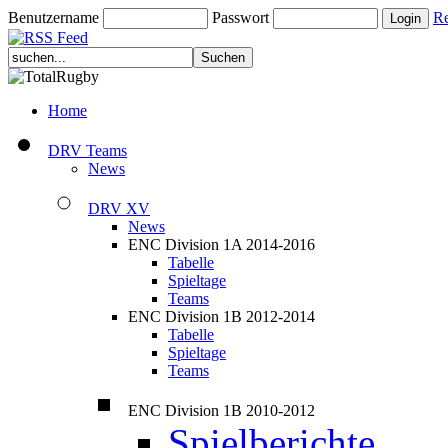
Benutzername
Passwort
Re
Home
DRV Teams
News
DRV XV
News
ENC Division 1A 2014-2016
Tabelle
Spieltage
Teams
ENC Division 1B 2012-2014
Tabelle
Spieltage
Teams
ENC Division 1B 2010-2012
Spielberichte