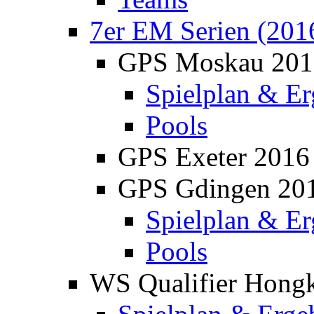
7er EM Serien (201
GPS Moskau 201
Spielplan & Er
Pools
GPS Exeter 2016
GPS Gdingen 20
Spielplan & Er
Pools
WS Qualifier Hong