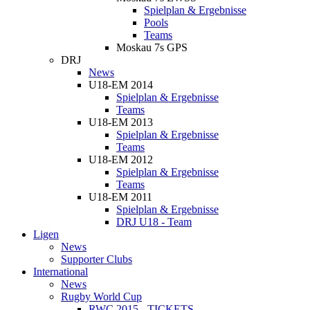
Spielplan & Ergebnisse
Pools
Teams
Moskau 7s GPS
DRJ
News
U18-EM 2014
Spielplan & Ergebnisse
Teams
U18-EM 2013
Spielplan & Ergebnisse
Teams
U18-EM 2012
Spielplan & Ergebnisse
Teams
U18-EM 2011
Spielplan & Ergebnisse
DRJ U18 - Team
Ligen
News
Supporter Clubs
International
News
Rugby World Cup
RWC 2015 - TICKETS