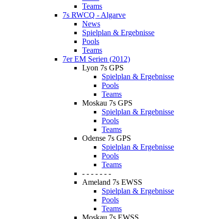
Teams
7s RWCQ - Algarve
News
Spielplan & Ergebnisse
Pools
Teams
7er EM Serien (2012)
Lyon 7s GPS
Spielplan & Ergebnisse
Pools
Teams
Moskau 7s GPS
Spielplan & Ergebnisse
Pools
Teams
Odense 7s GPS
Spielplan & Ergebnisse
Pools
Teams
- - - - - - -
Ameland 7s EWSS
Spielplan & Ergebnisse
Pools
Teams
Moskau 7s EWSS