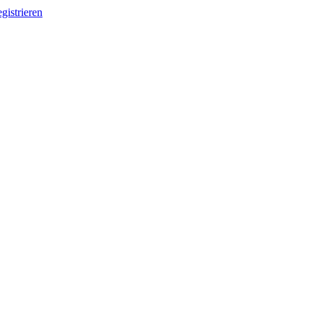
gistrieren