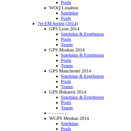
Pools
WOQ Lissabon
Spielplan
Pools
7er EM Serien (2014)
GPS Lyon 2014
Spielplan & Ergebnisse
Pools
Teams
GPS Moskau 2014
Spielplan & Ergebnisse
Pools
Teams
GPS Manchester 2014
Spielplan & Ergebnisse
Pools
Teams
GPS Bukarest 2014
Spielplan & Ergebnisse
Pools
Teams
- - - - - - -
WGPS Moskau 2014
Spielplan
Pools