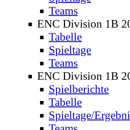
Teams
ENC Division 1B 2
Tabelle
Spieltage
Teams
ENC Division 1B 2
Spielberichte
Tabelle
Spieltage/Ergebni
Teams