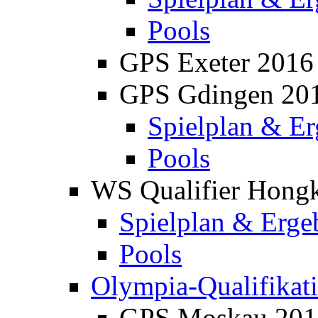
Pools
GPS Exeter 2016
GPS Gdingen 20
Spielplan & Er
Pools
WS Qualifier Hong
Spielplan & Erge
Pools
Olympia-Qualifikat
GPS Moskau 201