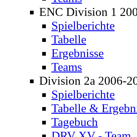
ENC Division 1 20
Spielberichte
Tabelle
Ergebnisse
Teams
Division 2a 2006-2
Spielberichte
Tabelle & Ergebn
Tagebuch
DRV XV - Team