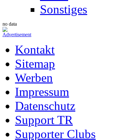
Sonstiges
no data
Kontakt
Sitemap
Werben
Impressum
Datenschutz
Support TR
Supporter Clubs