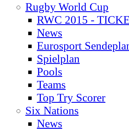
Rugby World Cup
RWC 2015 - TICK
News
Eurosport Sendepla
Spielplan
Pools
Teams
Top Try Scorer
Six Nations
News