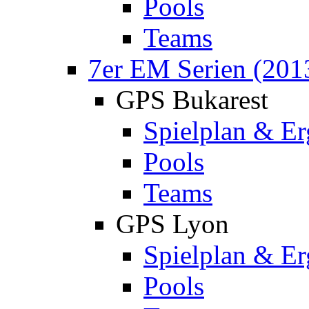
Pools
Teams
7er EM Serien (201
GPS Bukarest
Spielplan & Er
Pools
Teams
GPS Lyon
Spielplan & Er
Pools