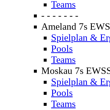
Teams
- - - - - - -
Ameland 7s EW
Spielplan & Er
Pools
Teams
Moskau 7s EWS
Spielplan & Er
Pools
Teams