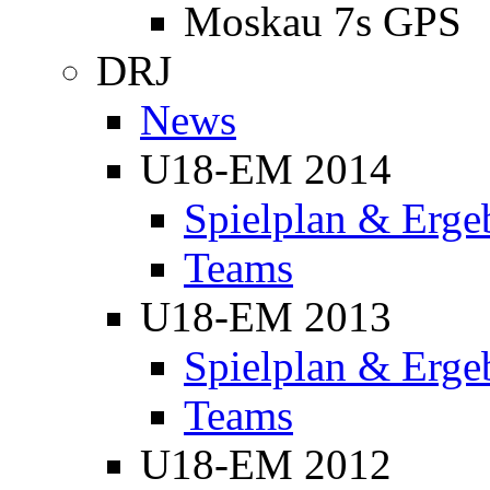
Moskau 7s GPS
DRJ
News
U18-EM 2014
Spielplan & Erge
Teams
U18-EM 2013
Spielplan & Erge
Teams
U18-EM 2012