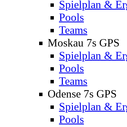
Spielplan & Er
Pools
Teams
Moskau 7s GPS
Spielplan & Er
Pools
Teams
Odense 7s GPS
Spielplan & Er
Pools