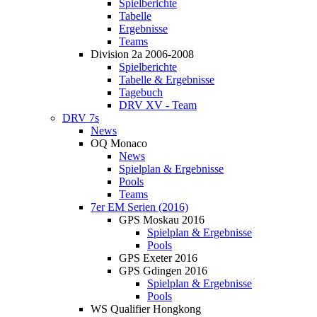
Spielberichte
Tabelle
Ergebnisse
Teams
Division 2a 2006-2008
Spielberichte
Tabelle & Ergebnisse
Tagebuch
DRV XV - Team
DRV 7s
News
OQ Monaco
News
Spielplan & Ergebnisse
Pools
Teams
7er EM Serien (2016)
GPS Moskau 2016
Spielplan & Ergebnisse
Pools
GPS Exeter 2016
GPS Gdingen 2016
Spielplan & Ergebnisse
Pools
WS Qualifier Hongkong