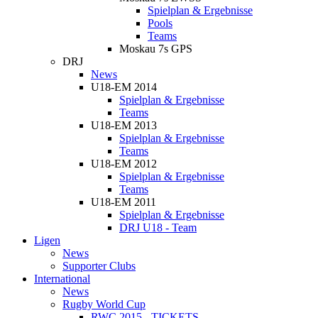
Spielplan & Ergebnisse
Pools
Teams
Moskau 7s GPS
DRJ
News
U18-EM 2014
Spielplan & Ergebnisse
Teams
U18-EM 2013
Spielplan & Ergebnisse
Teams
U18-EM 2012
Spielplan & Ergebnisse
Teams
U18-EM 2011
Spielplan & Ergebnisse
DRJ U18 - Team
Ligen
News
Supporter Clubs
International
News
Rugby World Cup
RWC 2015 - TICKETS