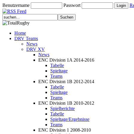
Benutzername
Passwort
Re
Home
DRV Teams
News
DRV XV
News
ENC Division 1A 2014-2016
Tabelle
Spieltage
Teams
ENC Division 1B 2012-2014
Tabelle
Spieltage
Teams
ENC Division 1B 2010-2012
Spielberichte
Tabelle
Spieltage/Ergebnisse
Teams
ENC Division 1 2008-2010