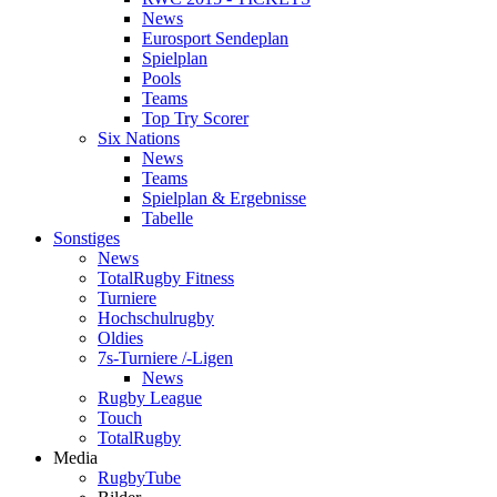
News
Eurosport Sendeplan
Spielplan
Pools
Teams
Top Try Scorer
Six Nations
News
Teams
Spielplan & Ergebnisse
Tabelle
Sonstiges
News
TotalRugby Fitness
Turniere
Hochschulrugby
Oldies
7s-Turniere /-Ligen
News
Rugby League
Touch
TotalRugby
Media
RugbyTube