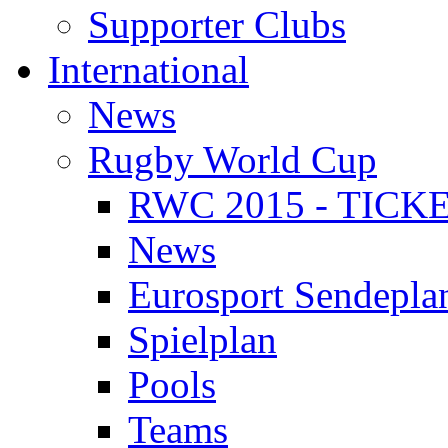
Supporter Clubs
International
News
Rugby World Cup
RWC 2015 - TICK
News
Eurosport Sendepla
Spielplan
Pools
Teams