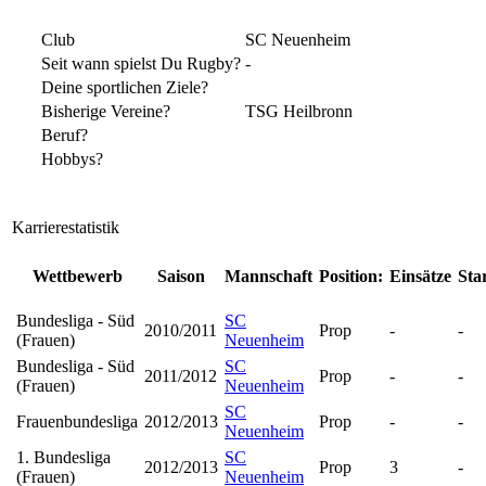
Club
SC Neuenheim
Seit wann spielst Du Rugby?
-
Deine sportlichen Ziele?
Bisherige Vereine?
TSG Heilbronn
Beruf?
Hobbys?
Karrierestatistik
Wettbewerb
Saison
Mannschaft
Position:
Einsätze
Sta
Bundesliga - Süd
SC
2010/2011
Prop
-
-
(Frauen)
Neuenheim
Bundesliga - Süd
SC
2011/2012
Prop
-
-
(Frauen)
Neuenheim
SC
Frauenbundesliga
2012/2013
Prop
-
-
Neuenheim
1. Bundesliga
SC
2012/2013
Prop
3
-
(Frauen)
Neuenheim