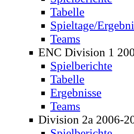
Tabelle
Spieltage/Ergebni
Teams
ENC Division 1 20
Spielberichte
Tabelle
Ergebnisse
Teams
Division 2a 2006-2
Spielberichte