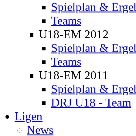
Spielplan & Erge
Teams
U18-EM 2012
Spielplan & Erge
Teams
U18-EM 2011
Spielplan & Erge
DRJ U18 - Team
Ligen
News