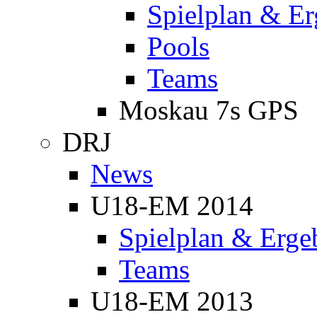
Spielplan & Er
Pools
Teams
Moskau 7s GPS
DRJ
News
U18-EM 2014
Spielplan & Erge
Teams
U18-EM 2013