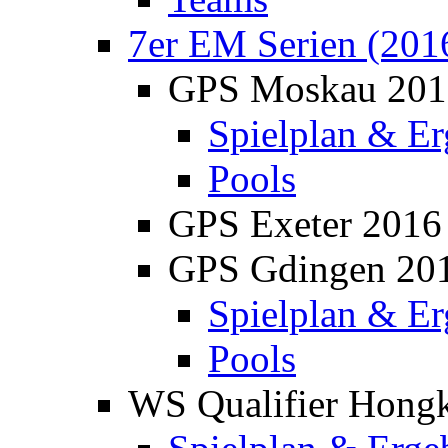
7er EM Serien (201
GPS Moskau 201
Spielplan & Er
Pools
GPS Exeter 2016
GPS Gdingen 20
Spielplan & Er
Pools
WS Qualifier Hong