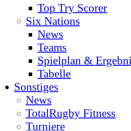
Top Try Scorer
Six Nations
News
Teams
Spielplan & Ergebni
Tabelle
Sonstiges
News
TotalRugby Fitness
Turniere