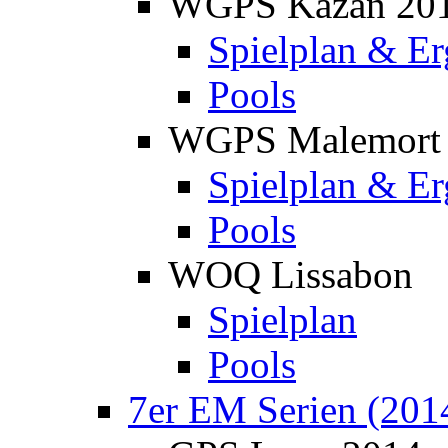
WGPS Kazan 20
Spielplan & Er
Pools
WGPS Malemort
Spielplan & Er
Pools
WOQ Lissabon
Spielplan
Pools
7er EM Serien (201