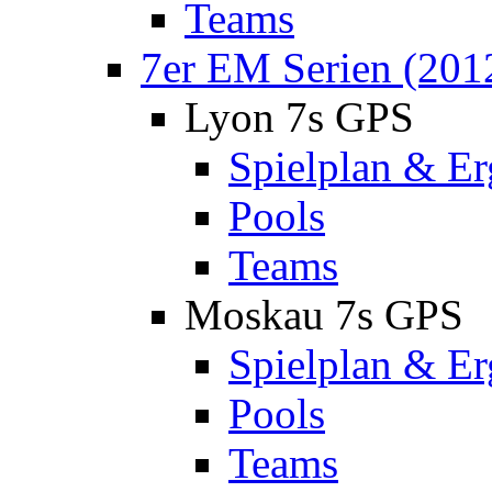
Teams
7er EM Serien (201
Lyon 7s GPS
Spielplan & Er
Pools
Teams
Moskau 7s GPS
Spielplan & Er
Pools
Teams