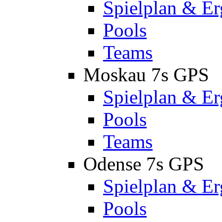
Spielplan & Er
Pools
Teams
Moskau 7s GPS
Spielplan & Er
Pools
Teams
Odense 7s GPS
Spielplan & Er
Pools