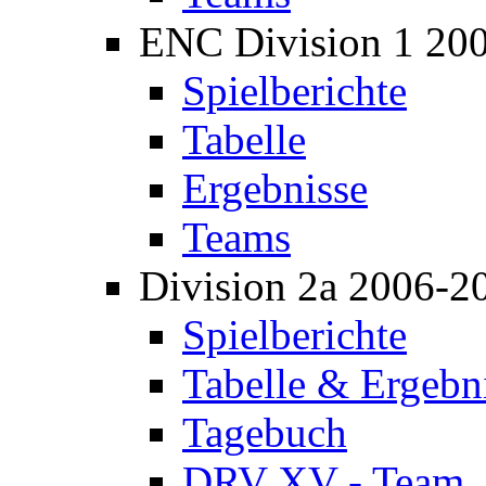
ENC Division 1 20
Spielberichte
Tabelle
Ergebnisse
Teams
Division 2a 2006-2
Spielberichte
Tabelle & Ergebn
Tagebuch
DRV XV - Team