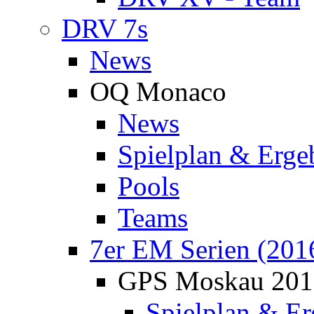
DRV 7s
News
OQ Monaco
News
Spielplan & Erge
Pools
Teams
7er EM Serien (201
GPS Moskau 201
Spielplan & Er