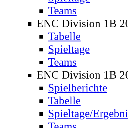
Teams
ENC Division 1B 2
Tabelle
Spieltage
Teams
ENC Division 1B 2
Spielberichte
Tabelle
Spieltage/Ergebni
Teams