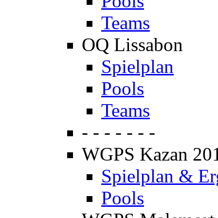
Pools
Teams
OQ Lissabon
Spielplan
Pools
Teams
- - - - - - -
WGPS Kazan 20
Spielplan & Er
Pools