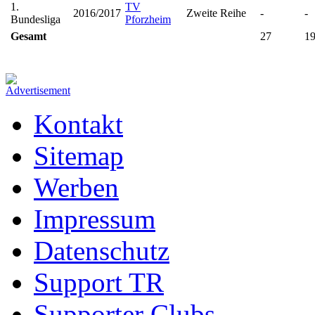
1.
TV
2016/2017
Zweite Reihe
-
-
Bundesliga
Pforzheim
Gesamt
27
1
Kontakt
Sitemap
Werben
Impressum
Datenschutz
Support TR
Supporter Clubs