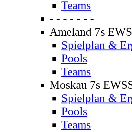
Teams
- - - - - - -
Ameland 7s EW
Spielplan & Er
Pools
Teams
Moskau 7s EWS
Spielplan & Er
Pools
Teams