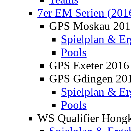
7er EM Serien (201
GPS Moskau 201
Spielplan & Er
Pools
GPS Exeter 2016
GPS Gdingen 20
Spielplan & Er
Pools
WS Qualifier Hong