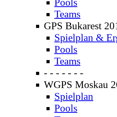
Pools
Teams
GPS Bukarest 20
Spielplan & Er
Pools
Teams
- - - - - - -
WGPS Moskau 2
Spielplan
Pools