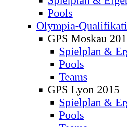
Spielplan & Erge
Pools
Olympia-Qualifikat
GPS Moskau 201
Spielplan & Er
Pools
Teams
GPS Lyon 2015
Spielplan & Er
Pools