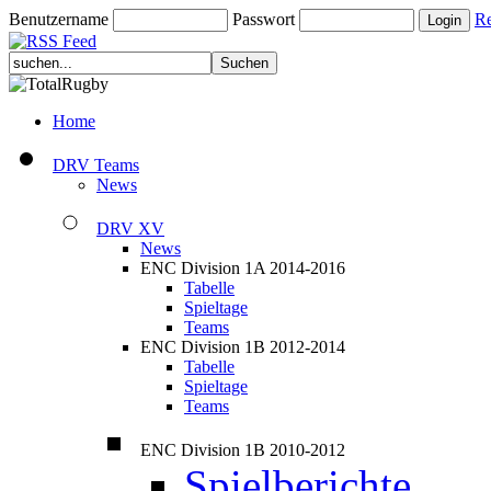
Benutzername
Passwort
Re
Home
DRV Teams
News
DRV XV
News
ENC Division 1A 2014-2016
Tabelle
Spieltage
Teams
ENC Division 1B 2012-2014
Tabelle
Spieltage
Teams
ENC Division 1B 2010-2012
Spielberichte