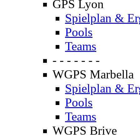
GPS Lyon
Spielplan & Er
Pools
Teams
- - - - - - -
WGPS Marbella
Spielplan & Er
Pools
Teams
WGPS Brive