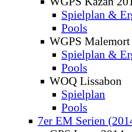
WGPS Kazan 20
Spielplan & Er
Pools
WGPS Malemort
Spielplan & Er
Pools
WOQ Lissabon
Spielplan
Pools
7er EM Serien (201