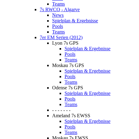
Teams
7s RWCQ - Algarve
News
Spielplan & Ergebnisse
Pools
Teams
7er EM Serien (2012)
Lyon 7s GPS
Spielplan & Ergebnisse
Pools
Teams
Moskau 7s GPS
Spielplan & Ergebnisse
Pools
Teams
Odense 7s GPS
Spielplan & Ergebnisse
Pools
Teams
- - - - - - -
Ameland 7s EWSS
Spielplan & Ergebnisse
Pools
Teams
Moskau 7s EWSS