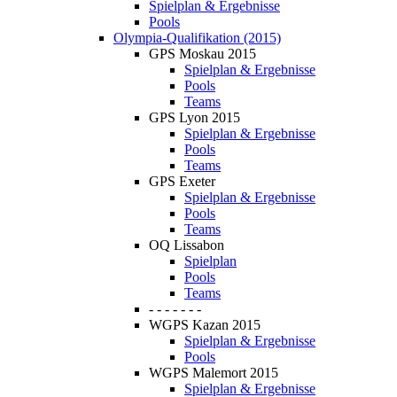
Spielplan & Ergebnisse
Pools
Olympia-Qualifikation (2015)
GPS Moskau 2015
Spielplan & Ergebnisse
Pools
Teams
GPS Lyon 2015
Spielplan & Ergebnisse
Pools
Teams
GPS Exeter
Spielplan & Ergebnisse
Pools
Teams
OQ Lissabon
Spielplan
Pools
Teams
- - - - - - -
WGPS Kazan 2015
Spielplan & Ergebnisse
Pools
WGPS Malemort 2015
Spielplan & Ergebnisse