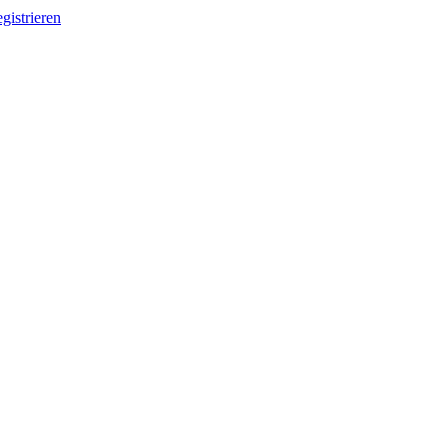
gistrieren