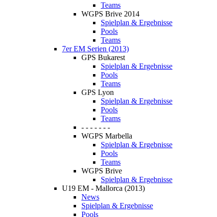
Teams
WGPS Brive 2014
Spielplan & Ergebnisse
Pools
Teams
7er EM Serien (2013)
GPS Bukarest
Spielplan & Ergebnisse
Pools
Teams
GPS Lyon
Spielplan & Ergebnisse
Pools
Teams
- - - - - - -
WGPS Marbella
Spielplan & Ergebnisse
Pools
Teams
WGPS Brive
Spielplan & Ergebnisse
U19 EM - Mallorca (2013)
News
Spielplan & Ergebnisse
Pools