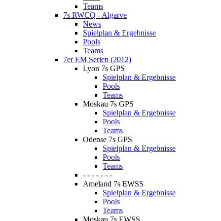
Teams
7s RWCQ - Algarve
News
Spielplan & Ergebnisse
Pools
Teams
7er EM Serien (2012)
Lyon 7s GPS
Spielplan & Ergebnisse
Pools
Teams
Moskau 7s GPS
Spielplan & Ergebnisse
Pools
Teams
Odense 7s GPS
Spielplan & Ergebnisse
Pools
Teams
- - - - - - -
Ameland 7s EWSS
Spielplan & Ergebnisse
Pools
Teams
Moskau 7s EWSS