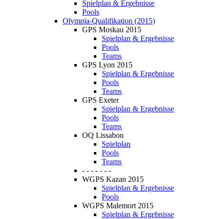
Spielplan & Ergebnisse
Pools
Olympia-Qualifikation (2015)
GPS Moskau 2015
Spielplan & Ergebnisse
Pools
Teams
GPS Lyon 2015
Spielplan & Ergebnisse
Pools
Teams
GPS Exeter
Spielplan & Ergebnisse
Pools
Teams
OQ Lissabon
Spielplan
Pools
Teams
- - - - - - -
WGPS Kazan 2015
Spielplan & Ergebnisse
Pools
WGPS Malemort 2015
Spielplan & Ergebnisse