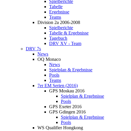
Spielberichte
Tabelle
Ergebnisse
Teams
Division 2a 2006-2008
Spielberichte
Tabelle & Ergebnisse
Tagebuch
DRV XV - Team
DRV 7s
News
OQ Monaco
News
Spielplan & Ergebnisse
Pools
Teams
7er EM Serien (2016)
GPS Moskau 2016
Spielplan & Ergebnisse
Pools
GPS Exeter 2016
GPS Gdingen 2016
Spielplan & Ergebnisse
Pools
WS Qualifier Hongkong