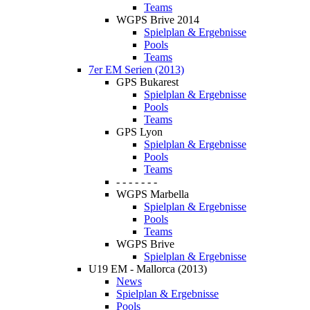
Teams
WGPS Brive 2014
Spielplan & Ergebnisse
Pools
Teams
7er EM Serien (2013)
GPS Bukarest
Spielplan & Ergebnisse
Pools
Teams
GPS Lyon
Spielplan & Ergebnisse
Pools
Teams
- - - - - - -
WGPS Marbella
Spielplan & Ergebnisse
Pools
Teams
WGPS Brive
Spielplan & Ergebnisse
U19 EM - Mallorca (2013)
News
Spielplan & Ergebnisse
Pools