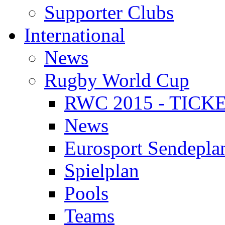
Supporter Clubs
International
News
Rugby World Cup
RWC 2015 - TICK
News
Eurosport Sendepla
Spielplan
Pools
Teams