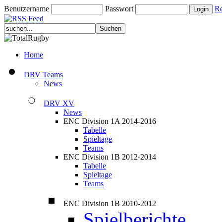
Benutzername
Passwort
Re
Home
DRV Teams
News
DRV XV
News
ENC Division 1A 2014-2016
Tabelle
Spieltage
Teams
ENC Division 1B 2012-2014
Tabelle
Spieltage
Teams
ENC Division 1B 2010-2012
Spielberichte