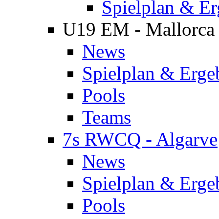
Spielplan & Er
U19 EM - Mallorca
News
Spielplan & Erge
Pools
Teams
7s RWCQ - Algarve
News
Spielplan & Erge
Pools