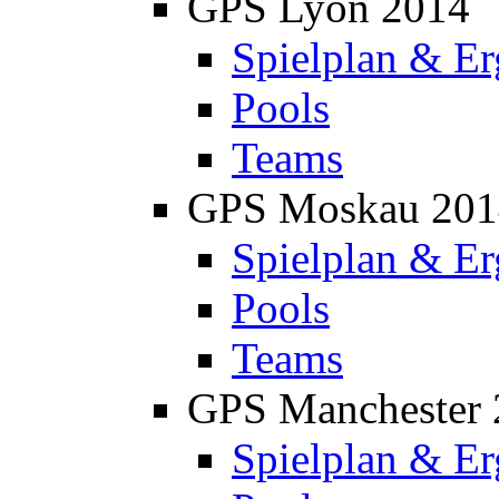
GPS Lyon 2014
Spielplan & Er
Pools
Teams
GPS Moskau 201
Spielplan & Er
Pools
Teams
GPS Manchester 
Spielplan & Er