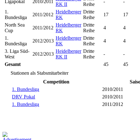
Ligapokal
2010/2011
-
-
RK II
Reihe
1.
Heidelberger
Dritte
2011/2012
17
17
Bundesliga
RK
Reihe
North Sea
Heidelberger
Dritte
2011/2012
4
4
Cup
RK
Reihe
1.
Heidelberger
Dritte
2012/2013
4
4
Bundesliga
RK
Reihe
3. Liga Süd-
Heidelberger
Dritte
2012/2013
-
-
West
RK II
Reihe
Gesamt
45
45
Stationen als Stabsmitarbeiter
Competition
Sais
1. Bundesliga
2010/2011
DRV Pokal
2010/2011
1. Bundesliga
2011/2012