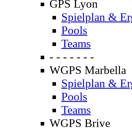
GPS Lyon
Spielplan & Er
Pools
Teams
- - - - - - -
WGPS Marbella
Spielplan & Er
Pools
Teams
WGPS Brive