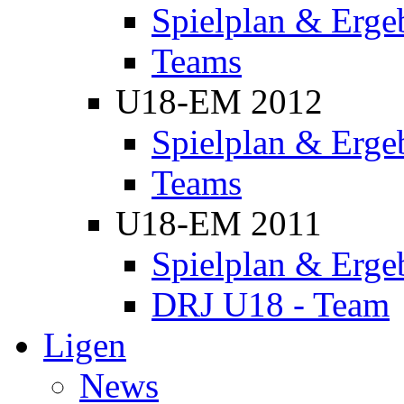
Spielplan & Erge
Teams
U18-EM 2012
Spielplan & Erge
Teams
U18-EM 2011
Spielplan & Erge
DRJ U18 - Team
Ligen
News