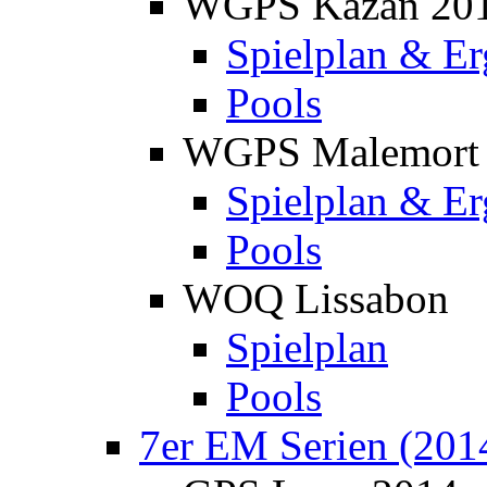
WGPS Kazan 20
Spielplan & Er
Pools
WGPS Malemort
Spielplan & Er
Pools
WOQ Lissabon
Spielplan
Pools
7er EM Serien (201