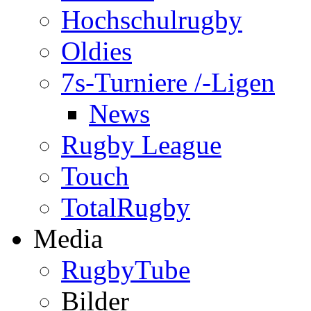
Hochschulrugby
Oldies
7s-Turniere /-Ligen
News
Rugby League
Touch
TotalRugby
Media
RugbyTube
Bilder