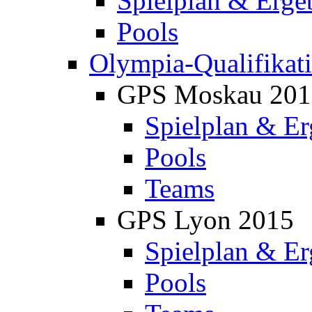
Spielplan & Erge
Pools
Olympia-Qualifikat
GPS Moskau 201
Spielplan & Er
Pools
Teams
GPS Lyon 2015
Spielplan & Er
Pools