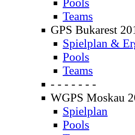
Pools
Teams
GPS Bukarest 20
Spielplan & Er
Pools
Teams
- - - - - - -
WGPS Moskau 2
Spielplan
Pools