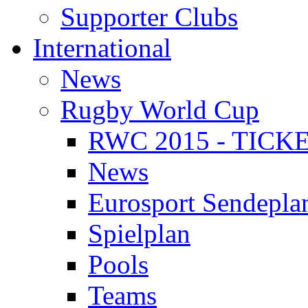
Supporter Clubs
International
News
Rugby World Cup
RWC 2015 - TICK
News
Eurosport Sendepla
Spielplan
Pools
Teams