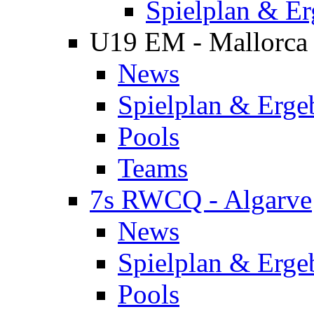
Spielplan & Er
U19 EM - Mallorca
News
Spielplan & Erge
Pools
Teams
7s RWCQ - Algarve
News
Spielplan & Erge
Pools