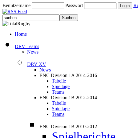
Benutzername
Passwort
Re
Home
DRV Teams
News
DRV XV
News
ENC Division 1A 2014-2016
Tabelle
Spieltage
Teams
ENC Division 1B 2012-2014
Tabelle
Spieltage
Teams
ENC Division 1B 2010-2012
Spielberichte