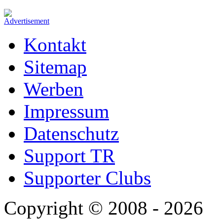
Kontakt
Sitemap
Werben
Impressum
Datenschutz
Support TR
Supporter Clubs
Copyright © 2008 - 2026