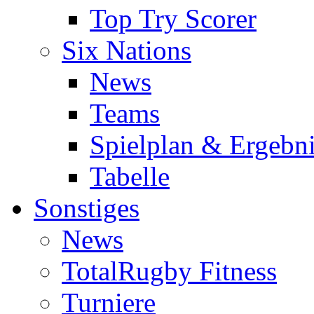
Top Try Scorer
Six Nations
News
Teams
Spielplan & Ergebni
Tabelle
Sonstiges
News
TotalRugby Fitness
Turniere