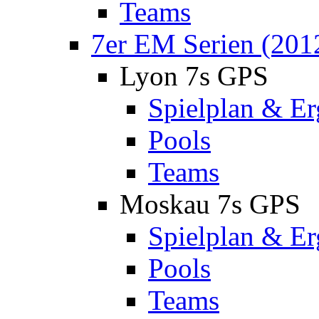
Teams
7er EM Serien (201
Lyon 7s GPS
Spielplan & Er
Pools
Teams
Moskau 7s GPS
Spielplan & Er
Pools
Teams