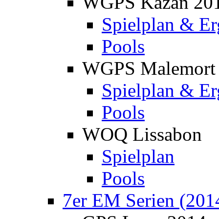
WGPS Kazan 20
Spielplan & Er
Pools
WGPS Malemort
Spielplan & Er
Pools
WOQ Lissabon
Spielplan
Pools
7er EM Serien (201