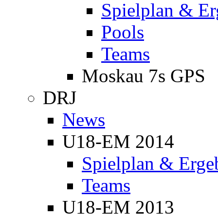
Spielplan & Er
Pools
Teams
Moskau 7s GPS
DRJ
News
U18-EM 2014
Spielplan & Erge
Teams
U18-EM 2013