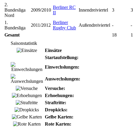
2.
Berliner RC
Bundesliga
2009/2010
Innendreiviertel
3
3
II
Nord
1.
Berliner
2011/2012
Außendreiviertel
-
-
Bundesliga
Rugby Club
Gesamt
18
1
Saisonstatistik
Einsätze
Startaufstellung:
Einwechslungen:
Auswechslungen:
Versuche:
Erhoehungen:
Straftritte:
Dropkicks:
Gelbe Karten:
Rote Karten: