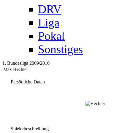
DRV
Liga
Pokal
Sonstiges
1. Bundesliga 2009/2010
Max Hechler
Persönliche Daten
Spielerbeschreibung