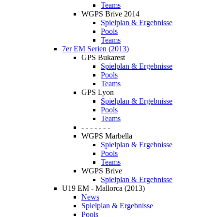
Teams
WGPS Brive 2014
Spielplan & Ergebnisse
Pools
Teams
7er EM Serien (2013)
GPS Bukarest
Spielplan & Ergebnisse
Pools
Teams
GPS Lyon
Spielplan & Ergebnisse
Pools
Teams
- - - - - - -
WGPS Marbella
Spielplan & Ergebnisse
Pools
Teams
WGPS Brive
Spielplan & Ergebnisse
U19 EM - Mallorca (2013)
News
Spielplan & Ergebnisse
Pools