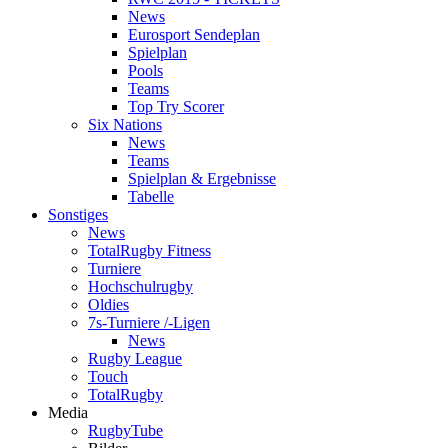
News
Eurosport Sendeplan
Spielplan
Pools
Teams
Top Try Scorer
Six Nations
News
Teams
Spielplan & Ergebnisse
Tabelle
Sonstiges
News
TotalRugby Fitness
Turniere
Hochschulrugby
Oldies
7s-Turniere /-Ligen
News
Rugby League
Touch
TotalRugby
Media
RugbyTube