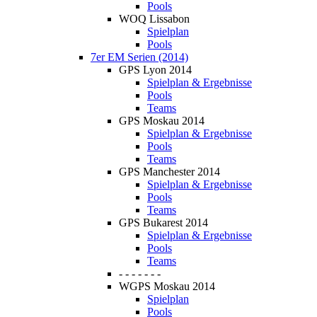
Pools
WOQ Lissabon
Spielplan
Pools
7er EM Serien (2014)
GPS Lyon 2014
Spielplan & Ergebnisse
Pools
Teams
GPS Moskau 2014
Spielplan & Ergebnisse
Pools
Teams
GPS Manchester 2014
Spielplan & Ergebnisse
Pools
Teams
GPS Bukarest 2014
Spielplan & Ergebnisse
Pools
Teams
- - - - - - -
WGPS Moskau 2014
Spielplan
Pools