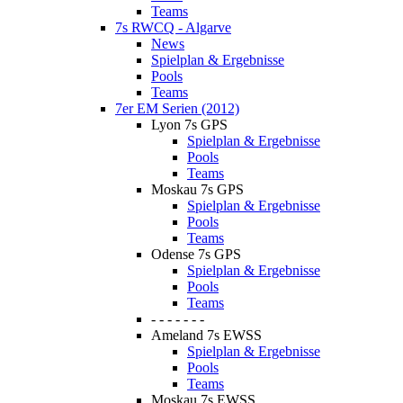
Teams
7s RWCQ - Algarve
News
Spielplan & Ergebnisse
Pools
Teams
7er EM Serien (2012)
Lyon 7s GPS
Spielplan & Ergebnisse
Pools
Teams
Moskau 7s GPS
Spielplan & Ergebnisse
Pools
Teams
Odense 7s GPS
Spielplan & Ergebnisse
Pools
Teams
- - - - - - -
Ameland 7s EWSS
Spielplan & Ergebnisse
Pools
Teams
Moskau 7s EWSS