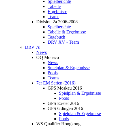
Spielberichte
Tabelle
Ergebnisse
Teams
Division 2a 2006-2008
Spielberichte
Tabelle & Ergebnisse
Tagebuch
DRV XV - Team
DRV 7s
News
OQ Monaco
News
Spielplan & Ergebnisse
Pools
Teams
7er EM Serien (2016)
GPS Moskau 2016
Spielplan & Ergebnisse
Pools
GPS Exeter 2016
GPS Gdingen 2016
Spielplan & Ergebnisse
Pools
WS Qualifier Hongkong