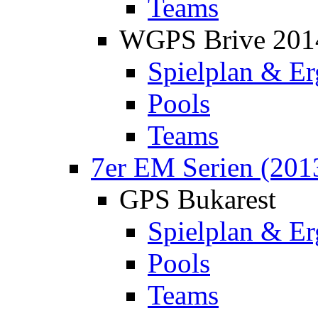
Teams
WGPS Brive 201
Spielplan & Er
Pools
Teams
7er EM Serien (201
GPS Bukarest
Spielplan & Er
Pools
Teams