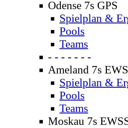
Odense 7s GPS
Spielplan & Er
Pools
Teams
- - - - - - -
Ameland 7s EW
Spielplan & Er
Pools
Teams
Moskau 7s EWS