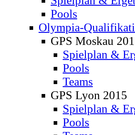
Spielplan & Erge
Pools
Olympia-Qualifikat
GPS Moskau 201
Spielplan & Er
Pools
Teams
GPS Lyon 2015
Spielplan & Er
Pools