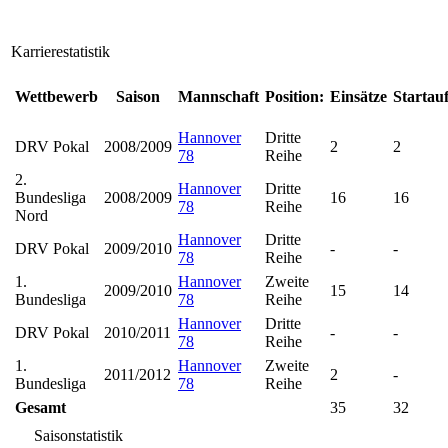
Karrierestatistik
Wettbewerb
Saison
Mannschaft
Position:
Einsätze
Startauf
Hannover
Dritte
DRV Pokal
2008/2009
2
2
78
Reihe
2.
Hannover
Dritte
Bundesliga
2008/2009
16
16
78
Reihe
Nord
Hannover
Dritte
DRV Pokal
2009/2010
-
-
78
Reihe
1.
Hannover
Zweite
2009/2010
15
14
Bundesliga
78
Reihe
Hannover
Dritte
DRV Pokal
2010/2011
-
-
78
Reihe
1.
Hannover
Zweite
2011/2012
2
-
Bundesliga
78
Reihe
Gesamt
35
32
Saisonstatistik