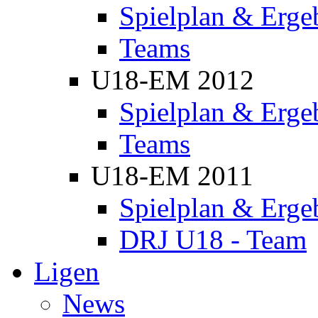
Spielplan & Erge
Teams
U18-EM 2012
Spielplan & Erge
Teams
U18-EM 2011
Spielplan & Erge
DRJ U18 - Team
Ligen
News