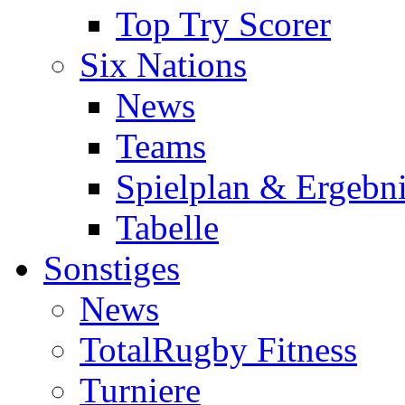
Top Try Scorer
Six Nations
News
Teams
Spielplan & Ergebni
Tabelle
Sonstiges
News
TotalRugby Fitness
Turniere