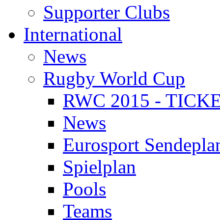
Supporter Clubs
International
News
Rugby World Cup
RWC 2015 - TICK
News
Eurosport Sendepla
Spielplan
Pools
Teams