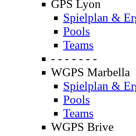
GPS Lyon
Spielplan & Er
Pools
Teams
- - - - - - -
WGPS Marbella
Spielplan & Er
Pools
Teams
WGPS Brive