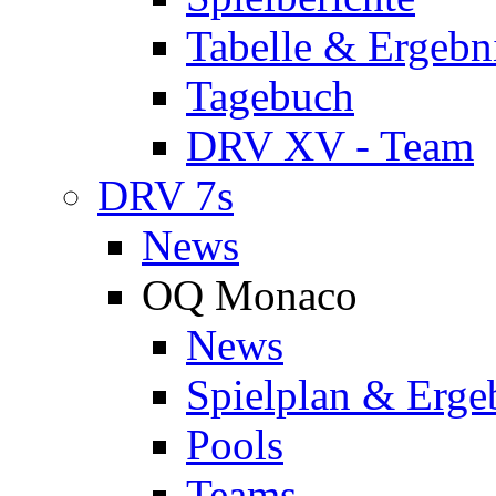
Tabelle & Ergebn
Tagebuch
DRV XV - Team
DRV 7s
News
OQ Monaco
News
Spielplan & Erge
Pools
Teams