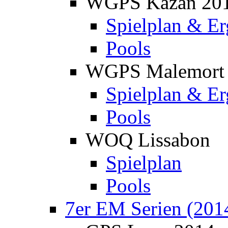
WGPS Kazan 20
Spielplan & Er
Pools
WGPS Malemort
Spielplan & Er
Pools
WOQ Lissabon
Spielplan
Pools
7er EM Serien (201