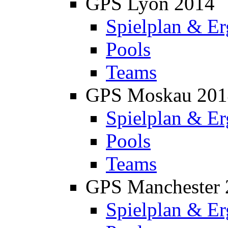
GPS Lyon 2014
Spielplan & Er
Pools
Teams
GPS Moskau 201
Spielplan & Er
Pools
Teams
GPS Manchester 
Spielplan & Er