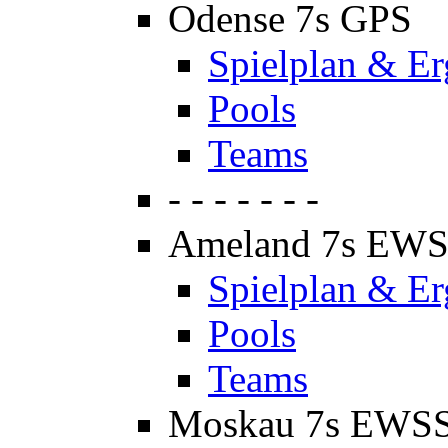
Odense 7s GPS
Spielplan & Er
Pools
Teams
- - - - - - -
Ameland 7s EW
Spielplan & Er
Pools
Teams
Moskau 7s EWS