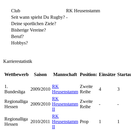
Club
RK Heusenstamm
Seit wann spielst Du Rugby?
-
Deine sportlichen Ziele?
Bisherige Vereine?
Beruf?
Hobbys?
Karrierestatistik
Wettbewerb
Saison
Mannschaft
Position:
Einsätze
Starta
1.
RK
Zweite
2009/2010
4
3
Bundesliga
Heusenstamm
Reihe
RK
Regionalliga
Zweite
2009/2010
Heusenstamm
-
-
Hessen
Reihe
II
RK
Regionalliga
2010/2011
Heusenstamm
Prop
1
1
Hessen
II