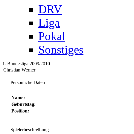
DRV
Liga
Pokal
Sonstiges
1. Bundesliga 2009/2010
Christian Werner
Persönliche Daten
Name:
Geburtstag:
Position:
Spielerbeschreibung