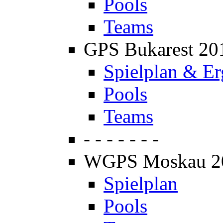
Pools
Teams
GPS Bukarest 20
Spielplan & Er
Pools
Teams
- - - - - - -
WGPS Moskau 2
Spielplan
Pools