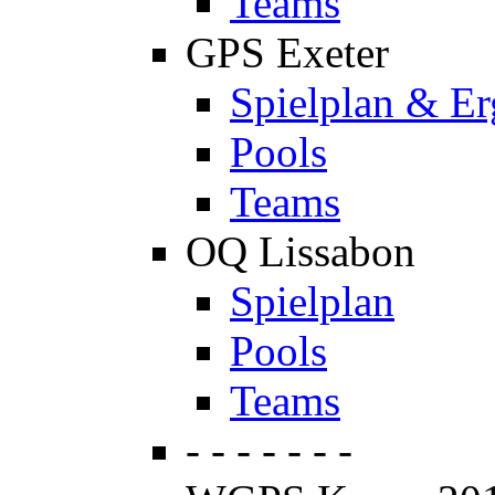
Teams
GPS Exeter
Spielplan & Er
Pools
Teams
OQ Lissabon
Spielplan
Pools
Teams
- - - - - - -