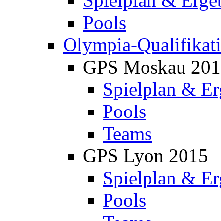
Spielplan & Erge
Pools
Olympia-Qualifikat
GPS Moskau 201
Spielplan & Er
Pools
Teams
GPS Lyon 2015
Spielplan & Er
Pools