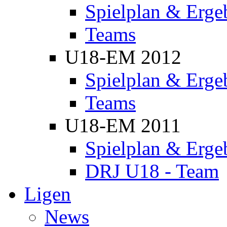
Spielplan & Erge
Teams
U18-EM 2012
Spielplan & Erge
Teams
U18-EM 2011
Spielplan & Erge
DRJ U18 - Team
Ligen
News