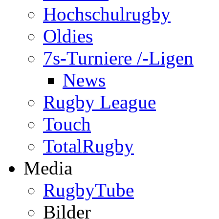
Hochschulrugby
Oldies
7s-Turniere /-Ligen
News
Rugby League
Touch
TotalRugby
Media
RugbyTube
Bilder