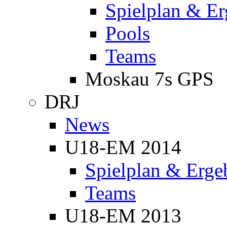
Spielplan & Er
Pools
Teams
Moskau 7s GPS
DRJ
News
U18-EM 2014
Spielplan & Erge
Teams
U18-EM 2013