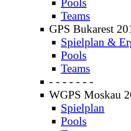
Pools
Teams
GPS Bukarest 20
Spielplan & Er
Pools
Teams
- - - - - - -
WGPS Moskau 2
Spielplan
Pools