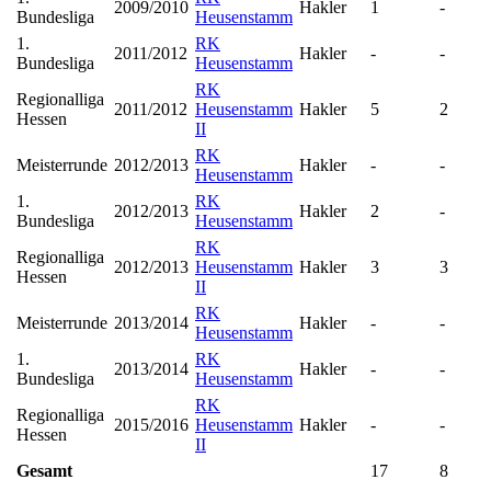
2009/2010
Hakler
1
-
Bundesliga
Heusenstamm
1.
RK
2011/2012
Hakler
-
-
Bundesliga
Heusenstamm
RK
Regionalliga
2011/2012
Heusenstamm
Hakler
5
2
Hessen
II
RK
Meisterrunde
2012/2013
Hakler
-
-
Heusenstamm
1.
RK
2012/2013
Hakler
2
-
Bundesliga
Heusenstamm
RK
Regionalliga
2012/2013
Heusenstamm
Hakler
3
3
Hessen
II
RK
Meisterrunde
2013/2014
Hakler
-
-
Heusenstamm
1.
RK
2013/2014
Hakler
-
-
Bundesliga
Heusenstamm
RK
Regionalliga
2015/2016
Heusenstamm
Hakler
-
-
Hessen
II
Gesamt
17
8