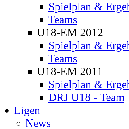
Spielplan & Erge
Teams
U18-EM 2012
Spielplan & Erge
Teams
U18-EM 2011
Spielplan & Erge
DRJ U18 - Team
Ligen
News