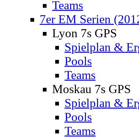
Teams
7er EM Serien (201
Lyon 7s GPS
Spielplan & Er
Pools
Teams
Moskau 7s GPS
Spielplan & Er
Pools
Teams