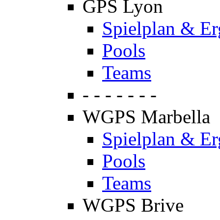
GPS Lyon
Spielplan & Er
Pools
Teams
- - - - - - -
WGPS Marbella
Spielplan & Er
Pools
Teams
WGPS Brive