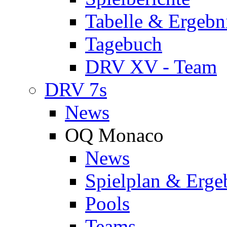
Tabelle & Ergebn
Tagebuch
DRV XV - Team
DRV 7s
News
OQ Monaco
News
Spielplan & Erge
Pools
Teams