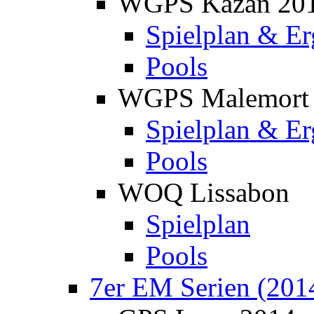
WGPS Kazan 20
Spielplan & Er
Pools
WGPS Malemort
Spielplan & Er
Pools
WOQ Lissabon
Spielplan
Pools
7er EM Serien (201