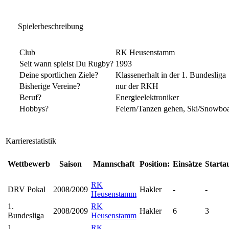
Spielerbeschreibung
Club
RK Heusenstamm
Seit wann spielst Du Rugby?
1993
Deine sportlichen Ziele?
Klassenerhalt in der 1. Bundesliga
Bisherige Vereine?
nur der RKH
Beruf?
Energieelektroniker
Hobbys?
Feiern/Tanzen gehen, Ski/Snowboa
Karrierestatistik
Wettbewerb
Saison
Mannschaft
Position:
Einsätze
Starta
RK
DRV Pokal
2008/2009
Hakler
-
-
Heusenstamm
1.
RK
2008/2009
Hakler
6
3
Bundesliga
Heusenstamm
1.
RK