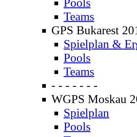
Pools
Teams
GPS Bukarest 20
Spielplan & Er
Pools
Teams
- - - - - - -
WGPS Moskau 2
Spielplan
Pools