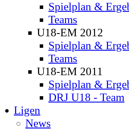
Spielplan & Erge
Teams
U18-EM 2012
Spielplan & Erge
Teams
U18-EM 2011
Spielplan & Erge
DRJ U18 - Team
Ligen
News