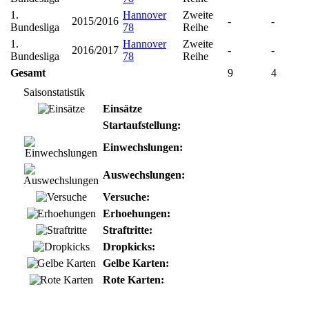
1.
Hannover
Zweite
2015/2016
-
-
Bundesliga
78
Reihe
1.
Hannover
Zweite
2016/2017
-
-
Bundesliga
78
Reihe
Gesamt
9
4
Saisonstatistik
Einsätze
Startaufstellung:
Einwechslungen:
Auswechslungen:
Versuche:
Erhoehungen:
Straftritte:
Dropkicks:
Gelbe Karten:
Rote Karten: