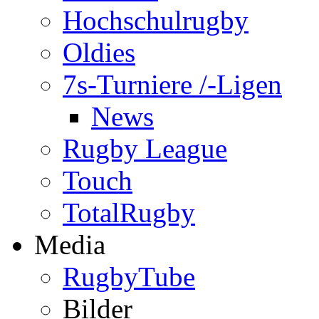
Hochschulrugby
Oldies
7s-Turniere /-Ligen
News
Rugby League
Touch
TotalRugby
Media
RugbyTube
Bilder