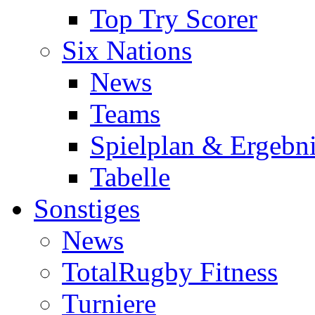
Top Try Scorer
Six Nations
News
Teams
Spielplan & Ergebni
Tabelle
Sonstiges
News
TotalRugby Fitness
Turniere