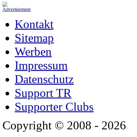
Kontakt
Sitemap
Werben
Impressum
Datenschutz
Support TR
Supporter Clubs
Copyright © 2008 - 2026