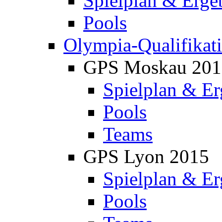
Spielplan & Erge
Pools
Olympia-Qualifikat
GPS Moskau 201
Spielplan & Er
Pools
Teams
GPS Lyon 2015
Spielplan & Er
Pools