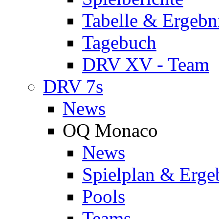
Tabelle & Ergebn
Tagebuch
DRV XV - Team
DRV 7s
News
OQ Monaco
News
Spielplan & Erge
Pools
Teams