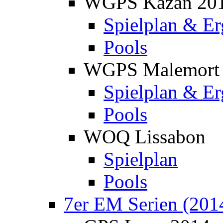
WGPS Kazan 20
Spielplan & Er
Pools
WGPS Malemort
Spielplan & Er
Pools
WOQ Lissabon
Spielplan
Pools
7er EM Serien (201