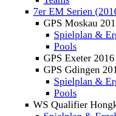
7er EM Serien (201
GPS Moskau 201
Spielplan & Er
Pools
GPS Exeter 2016
GPS Gdingen 20
Spielplan & Er
Pools
WS Qualifier Hong