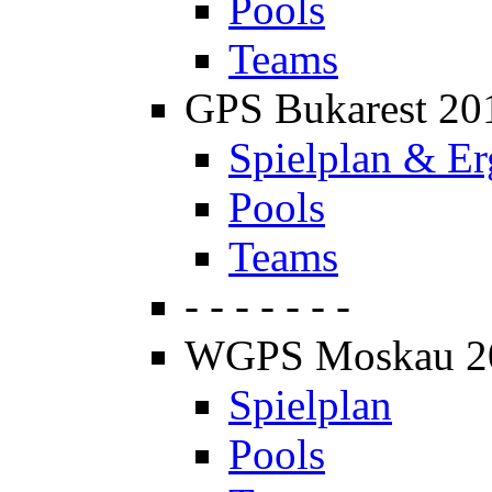
Pools
Teams
GPS Bukarest 20
Spielplan & Er
Pools
Teams
- - - - - - -
WGPS Moskau 2
Spielplan
Pools