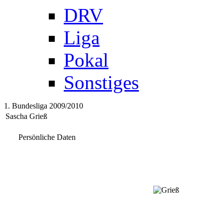
DRV
Liga
Pokal
Sonstiges
1. Bundesliga 2009/2010
Sascha Grieß
Persönliche Daten