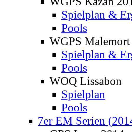
WGPS Kazan 20
Spielplan & Er
Pools
WGPS Malemort
Spielplan & Er
Pools
WOQ Lissabon
Spielplan
Pools
7er EM Serien (201