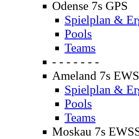
Odense 7s GPS
Spielplan & Er
Pools
Teams
- - - - - - -
Ameland 7s EW
Spielplan & Er
Pools
Teams
Moskau 7s EWS