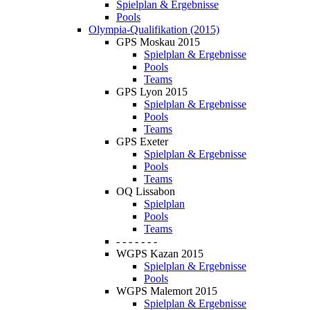
Spielplan & Ergebnisse
Pools
Olympia-Qualifikation (2015)
GPS Moskau 2015
Spielplan & Ergebnisse
Pools
Teams
GPS Lyon 2015
Spielplan & Ergebnisse
Pools
Teams
GPS Exeter
Spielplan & Ergebnisse
Pools
Teams
OQ Lissabon
Spielplan
Pools
Teams
- - - - - - -
WGPS Kazan 2015
Spielplan & Ergebnisse
Pools
WGPS Malemort 2015
Spielplan & Ergebnisse