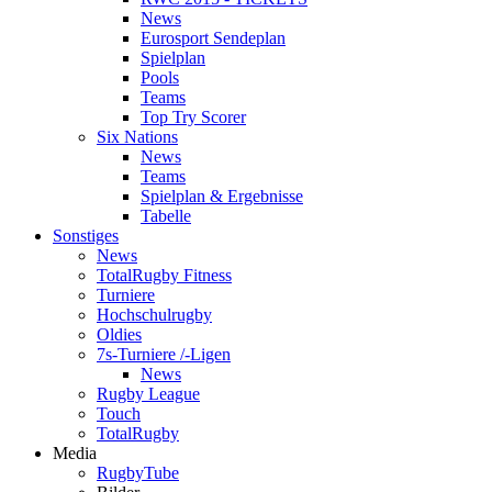
News
Eurosport Sendeplan
Spielplan
Pools
Teams
Top Try Scorer
Six Nations
News
Teams
Spielplan & Ergebnisse
Tabelle
Sonstiges
News
TotalRugby Fitness
Turniere
Hochschulrugby
Oldies
7s-Turniere /-Ligen
News
Rugby League
Touch
TotalRugby
Media
RugbyTube