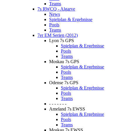
Teams
7s RWCQ - Algarve
News
Spielplan & Ergebnisse
Pools
Teams
7er EM Serien (2012)
Lyon 7s GPS
Spielplan & Ergebnisse
Pools
Teams
Moskau 7s GPS
Spielplan & Ergebnisse
Pools
Teams
Odense 7s GPS
Spielplan & Ergebnisse
Pools
Teams
- - - - - - -
Ameland 7s EWSS
Spielplan & Ergebnisse
Pools
Teams
Moskau 7s EWSS