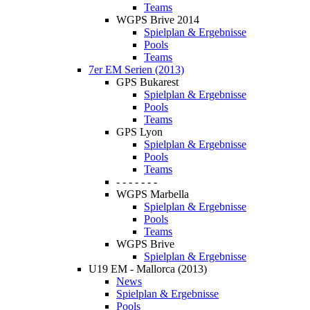
Teams
WGPS Brive 2014
Spielplan & Ergebnisse
Pools
Teams
7er EM Serien (2013)
GPS Bukarest
Spielplan & Ergebnisse
Pools
Teams
GPS Lyon
Spielplan & Ergebnisse
Pools
Teams
- - - - - - -
WGPS Marbella
Spielplan & Ergebnisse
Pools
Teams
WGPS Brive
Spielplan & Ergebnisse
U19 EM - Mallorca (2013)
News
Spielplan & Ergebnisse
Pools