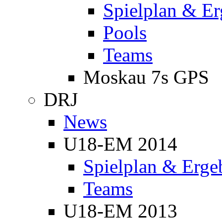
Spielplan & Er
Pools
Teams
Moskau 7s GPS
DRJ
News
U18-EM 2014
Spielplan & Erge
Teams
U18-EM 2013