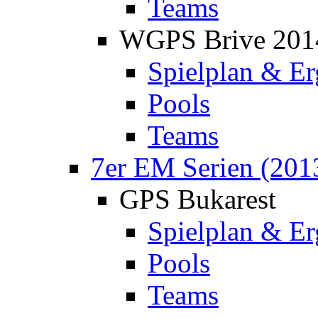
Teams
WGPS Brive 201
Spielplan & Er
Pools
Teams
7er EM Serien (201
GPS Bukarest
Spielplan & Er
Pools
Teams