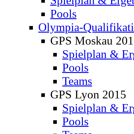
Spielplan & Erge
Pools
Olympia-Qualifikat
GPS Moskau 201
Spielplan & Er
Pools
Teams
GPS Lyon 2015
Spielplan & Er
Pools