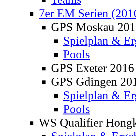
7er EM Serien (201
GPS Moskau 201
Spielplan & Er
Pools
GPS Exeter 2016
GPS Gdingen 20
Spielplan & Er
Pools
WS Qualifier Hong