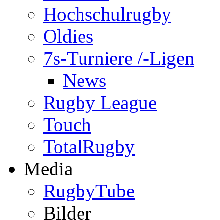
Hochschulrugby
Oldies
7s-Turniere /-Ligen
News
Rugby League
Touch
TotalRugby
Media
RugbyTube
Bilder