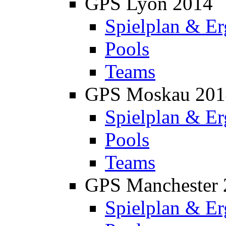
GPS Lyon 2014
Spielplan & Er
Pools
Teams
GPS Moskau 201
Spielplan & Er
Pools
Teams
GPS Manchester 
Spielplan & Er