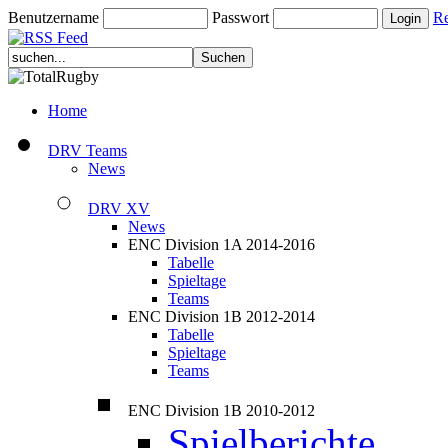
Benutzername
Passwort
Re
Home
DRV Teams
News
DRV XV
News
ENC Division 1A 2014-2016
Tabelle
Spieltage
Teams
ENC Division 1B 2012-2014
Tabelle
Spieltage
Teams
ENC Division 1B 2010-2012
Spielberichte