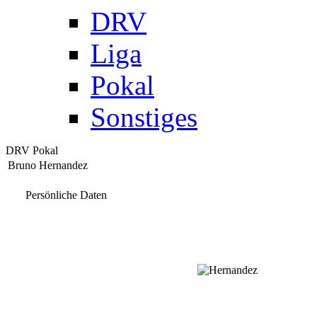
DRV
Liga
Pokal
Sonstiges
DRV Pokal
Bruno Hernandez
Persönliche Daten