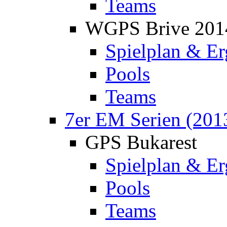
Teams
WGPS Brive 201
Spielplan & Er
Pools
Teams
7er EM Serien (201
GPS Bukarest
Spielplan & Er
Pools
Teams