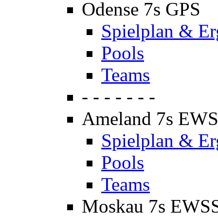
Odense 7s GPS
Spielplan & Er
Pools
Teams
- - - - - - -
Ameland 7s EW
Spielplan & Er
Pools
Teams
Moskau 7s EWS