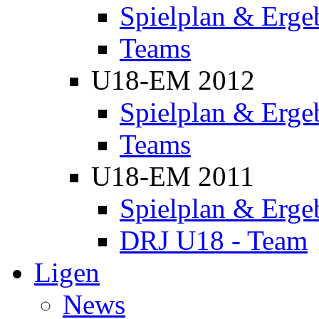
Spielplan & Erge
Teams
U18-EM 2012
Spielplan & Erge
Teams
U18-EM 2011
Spielplan & Erge
DRJ U18 - Team
Ligen
News