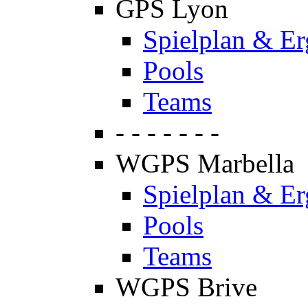
GPS Lyon
Spielplan & Er
Pools
Teams
- - - - - - -
WGPS Marbella
Spielplan & Er
Pools
Teams
WGPS Brive