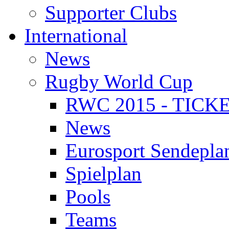
Supporter Clubs
International
News
Rugby World Cup
RWC 2015 - TICK
News
Eurosport Sendepla
Spielplan
Pools
Teams