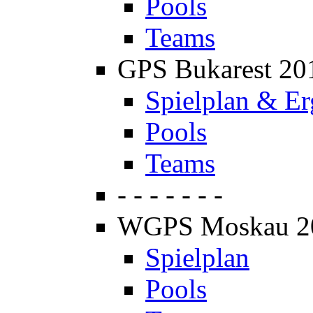
Pools
Teams
GPS Bukarest 20
Spielplan & Er
Pools
Teams
- - - - - - -
WGPS Moskau 2
Spielplan
Pools