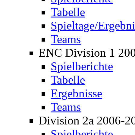
Tabelle
Spieltage/Ergebni
Teams
ENC Division 1 20
Spielberichte
Tabelle
Ergebnisse
Teams
Division 2a 2006-2
Spielberichte