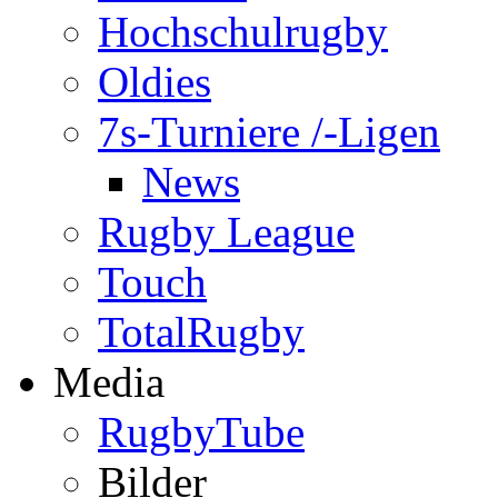
Hochschulrugby
Oldies
7s-Turniere /-Ligen
News
Rugby League
Touch
TotalRugby
Media
RugbyTube
Bilder