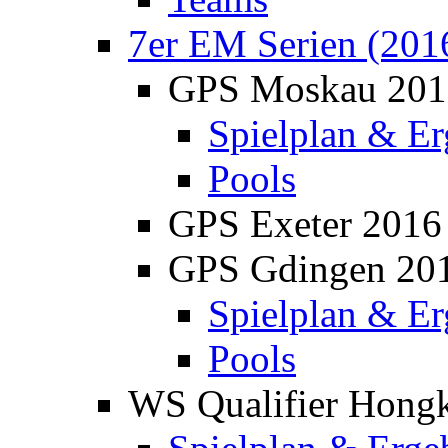
7er EM Serien (201
GPS Moskau 201
Spielplan & Er
Pools
GPS Exeter 2016
GPS Gdingen 20
Spielplan & Er
Pools
WS Qualifier Hong