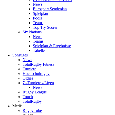
News
Eurosport Sendeplan
Spielplan
Pools
Teams
Top Try Scorer
Six Nations
News
Teams
Spielplan & Ergebnisse
Tabelle
Sonstiges
News
TotalRugby Fitness
Turniere
Hochschulrugby
Oldies
7s-Turniere /-Ligen
News
Rugby League
Touch
TotalRugby
Media
RugbyTube