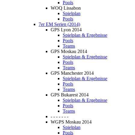
Pools
WOQ Lissabon
Spielplan
Pools
7er EM Serien (2014)
GPS Lyon 2014
Spielplan & Ergebnisse
Pools
Teams
GPS Moskau 2014
Spielplan & Ergebnisse
Pools
Teams
GPS Manchester 2014
Spielplan & Ergebnisse
Pools
Teams
GPS Bukarest 2014
Spielplan & Ergebnisse
Pools
Teams
- - - - - - -
WGPS Moskau 2014
Spielplan
Pools