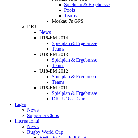
Spielplan & Ergebnisse
Pools
Teams
Moskau 7s GPS
DRJ
News
U18-EM 2014
Spielplan & Ergebnisse
Teams
U18-EM 2013
Spielplan & Ergebnisse
Teams
U18-EM 2012
Spielplan & Ergebnisse
Teams
U18-EM 2011
Spielplan & Ergebnisse
DRJ U18 - Team
Ligen
News
Supporter Clubs
International
News
Rugby World Cup
RWC 2015 - TICKETS