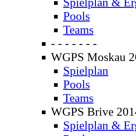
Spielplan & Er
Pools
Teams
- - - - - - -
WGPS Moskau 2
Spielplan
Pools
Teams
WGPS Brive 201
Spielplan & Er