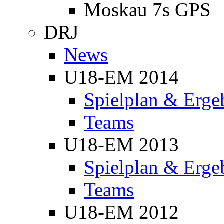
Moskau 7s GPS
DRJ
News
U18-EM 2014
Spielplan & Erge
Teams
U18-EM 2013
Spielplan & Erge
Teams
U18-EM 2012