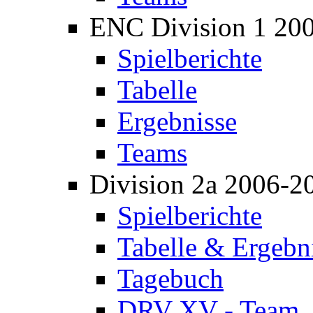
ENC Division 1 20
Spielberichte
Tabelle
Ergebnisse
Teams
Division 2a 2006-2
Spielberichte
Tabelle & Ergebn
Tagebuch
DRV XV - Team