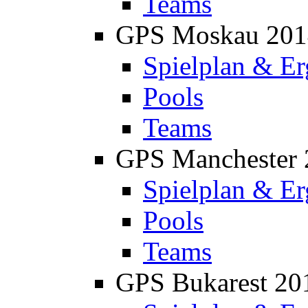
Teams
GPS Moskau 201
Spielplan & Er
Pools
Teams
GPS Manchester 
Spielplan & Er
Pools
Teams
GPS Bukarest 20