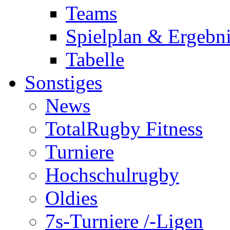
Teams
Spielplan & Ergebni
Tabelle
Sonstiges
News
TotalRugby Fitness
Turniere
Hochschulrugby
Oldies
7s-Turniere /-Ligen