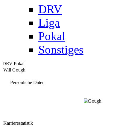
DRV
Liga
Pokal
Sonstiges
DRV Pokal
Will Gough
Persönliche Daten
Karrierestatistik