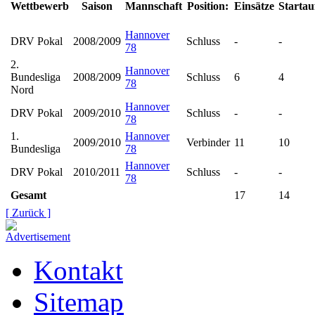
Wettbewerb
Saison
Mannschaft
Position:
Einsätze
Startau
Hannover
DRV Pokal
2008/2009
Schluss
-
-
78
2.
Hannover
Bundesliga
2008/2009
Schluss
6
4
78
Nord
Hannover
DRV Pokal
2009/2010
Schluss
-
-
78
1.
Hannover
2009/2010
Verbinder
11
10
Bundesliga
78
Hannover
DRV Pokal
2010/2011
Schluss
-
-
78
Gesamt
17
14
[ Zurück ]
Kontakt
Sitemap