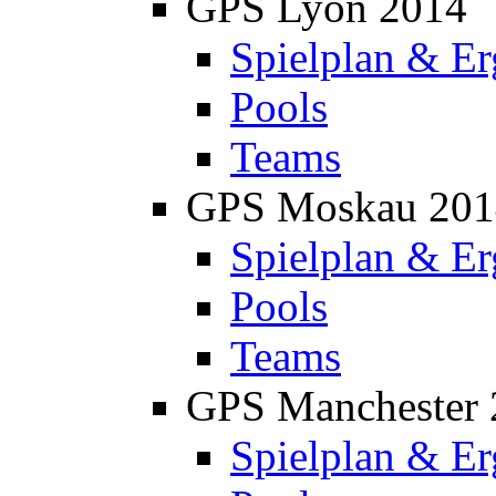
GPS Lyon 2014
Spielplan & Er
Pools
Teams
GPS Moskau 201
Spielplan & Er
Pools
Teams
GPS Manchester 
Spielplan & Er