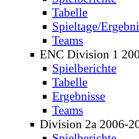
Tabelle
Spieltage/Ergebni
Teams
ENC Division 1 20
Spielberichte
Tabelle
Ergebnisse
Teams
Division 2a 2006-2
Spielberichte