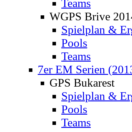
Teams
WGPS Brive 201
Spielplan & Er
Pools
Teams
7er EM Serien (201
GPS Bukarest
Spielplan & Er
Pools
Teams