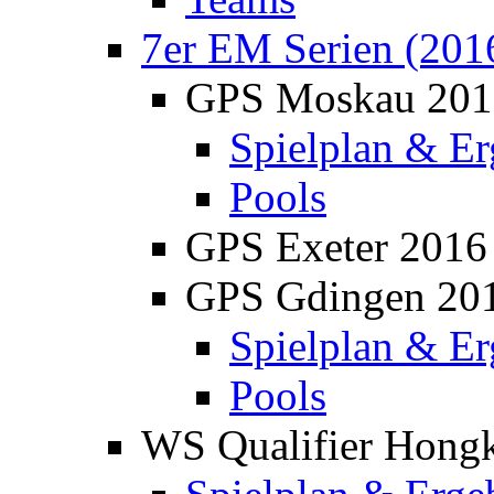
7er EM Serien (201
GPS Moskau 201
Spielplan & Er
Pools
GPS Exeter 2016
GPS Gdingen 20
Spielplan & Er
Pools
WS Qualifier Hong