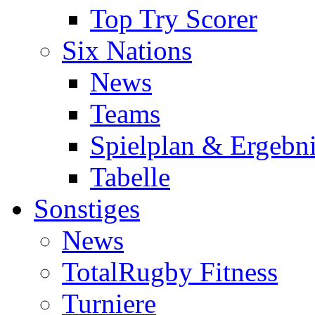
Top Try Scorer
Six Nations
News
Teams
Spielplan & Ergebni
Tabelle
Sonstiges
News
TotalRugby Fitness
Turniere