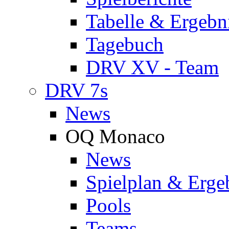
Tabelle & Ergebn
Tagebuch
DRV XV - Team
DRV 7s
News
OQ Monaco
News
Spielplan & Erge
Pools
Teams