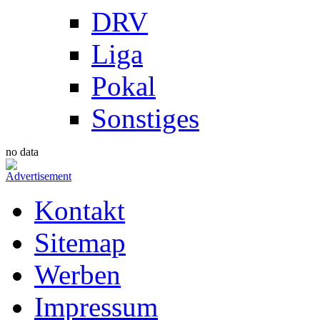
DRV
Liga
Pokal
Sonstiges
no data
Kontakt
Sitemap
Werben
Impressum