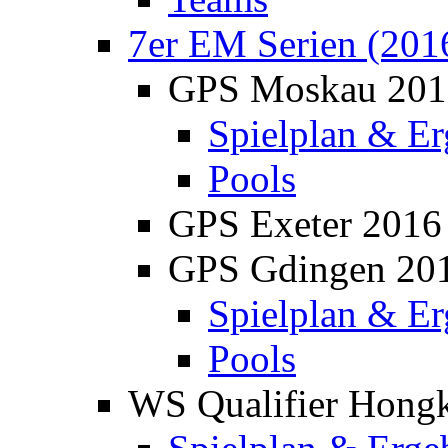
7er EM Serien (201
GPS Moskau 201
Spielplan & Er
Pools
GPS Exeter 2016
GPS Gdingen 20
Spielplan & Er
Pools
WS Qualifier Hong