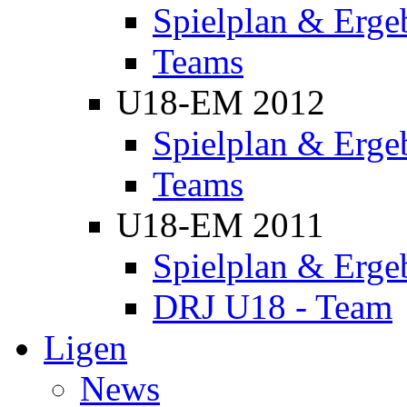
Spielplan & Erge
Teams
U18-EM 2012
Spielplan & Erge
Teams
U18-EM 2011
Spielplan & Erge
DRJ U18 - Team
Ligen
News