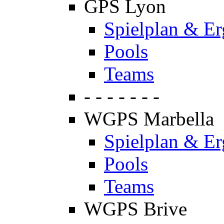
GPS Lyon
Spielplan & Er
Pools
Teams
- - - - - - -
WGPS Marbella
Spielplan & Er
Pools
Teams
WGPS Brive