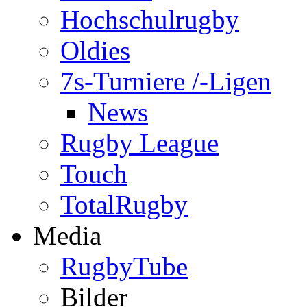
Hochschulrugby
Oldies
7s-Turniere /-Ligen
News
Rugby League
Touch
TotalRugby
Media
RugbyTube
Bilder