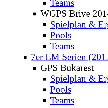
Teams
WGPS Brive 201
Spielplan & Er
Pools
Teams
7er EM Serien (201
GPS Bukarest
Spielplan & Er
Pools
Teams