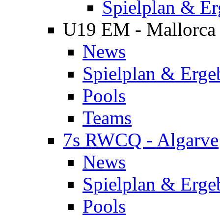
Spielplan & Er
U19 EM - Mallorca
News
Spielplan & Erge
Pools
Teams
7s RWCQ - Algarve
News
Spielplan & Erge
Pools