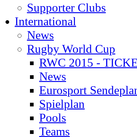
Supporter Clubs
International
News
Rugby World Cup
RWC 2015 - TICK
News
Eurosport Sendepla
Spielplan
Pools
Teams