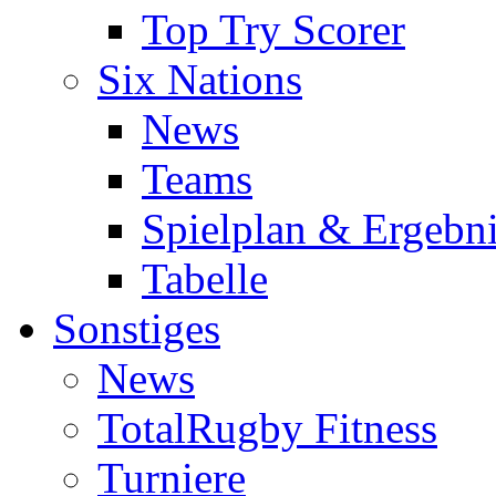
Top Try Scorer
Six Nations
News
Teams
Spielplan & Ergebni
Tabelle
Sonstiges
News
TotalRugby Fitness
Turniere