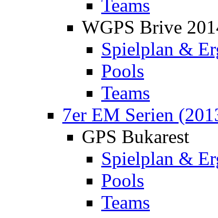
Teams
WGPS Brive 201
Spielplan & Er
Pools
Teams
7er EM Serien (201
GPS Bukarest
Spielplan & Er
Pools
Teams