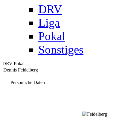
DRV
Liga
Pokal
Sonstiges
DRV Pokal
Dennis Feidelberg
Persönliche Daten