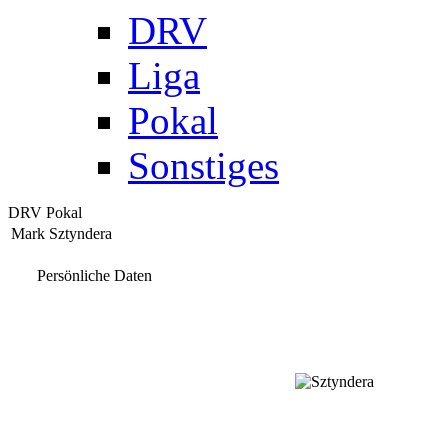
DRV
Liga
Pokal
Sonstiges
DRV Pokal
Mark Sztyndera
Persönliche Daten