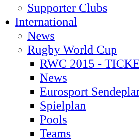
Supporter Clubs
International
News
Rugby World Cup
RWC 2015 - TICK
News
Eurosport Sendepla
Spielplan
Pools
Teams