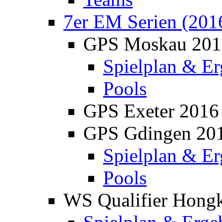
7er EM Serien (201
GPS Moskau 201
Spielplan & Er
Pools
GPS Exeter 2016
GPS Gdingen 20
Spielplan & Er
Pools
WS Qualifier Hong