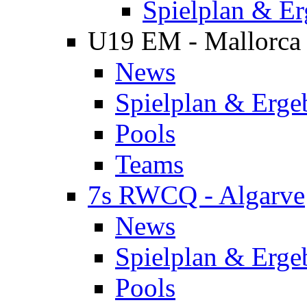
Spielplan & Er
U19 EM - Mallorca
News
Spielplan & Erge
Pools
Teams
7s RWCQ - Algarve
News
Spielplan & Erge
Pools