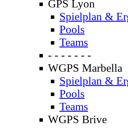
GPS Lyon
Spielplan & Er
Pools
Teams
- - - - - - -
WGPS Marbella
Spielplan & Er
Pools
Teams
WGPS Brive