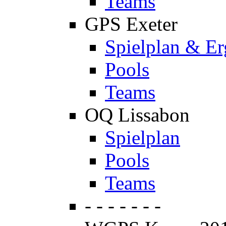
Teams
GPS Exeter
Spielplan & Er
Pools
Teams
OQ Lissabon
Spielplan
Pools
Teams
- - - - - - -