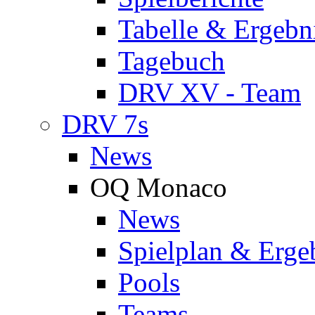
Tabelle & Ergebn
Tagebuch
DRV XV - Team
DRV 7s
News
OQ Monaco
News
Spielplan & Erge
Pools
Teams