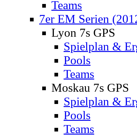
Teams
7er EM Serien (201
Lyon 7s GPS
Spielplan & Er
Pools
Teams
Moskau 7s GPS
Spielplan & Er
Pools
Teams