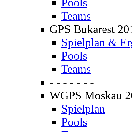
Pools
Teams
GPS Bukarest 20
Spielplan & Er
Pools
Teams
- - - - - - -
WGPS Moskau 2
Spielplan
Pools