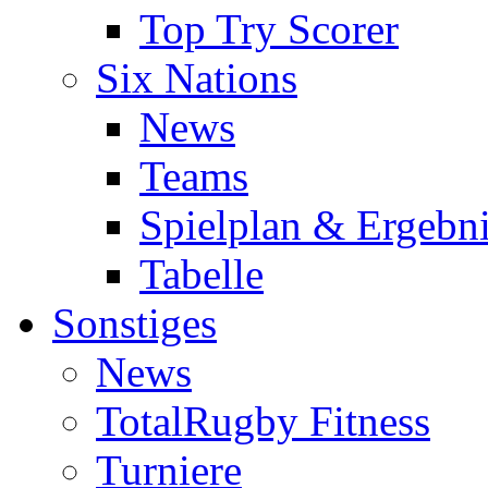
Top Try Scorer
Six Nations
News
Teams
Spielplan & Ergebni
Tabelle
Sonstiges
News
TotalRugby Fitness
Turniere