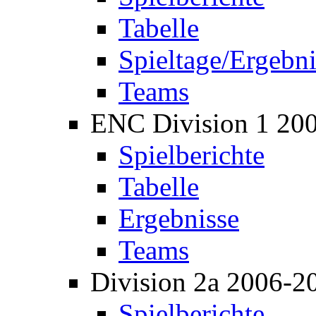
Tabelle
Spieltage/Ergebni
Teams
ENC Division 1 20
Spielberichte
Tabelle
Ergebnisse
Teams
Division 2a 2006-2
Spielberichte