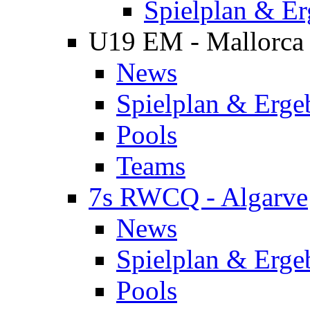
Spielplan & Er
U19 EM - Mallorca
News
Spielplan & Erge
Pools
Teams
7s RWCQ - Algarve
News
Spielplan & Erge
Pools