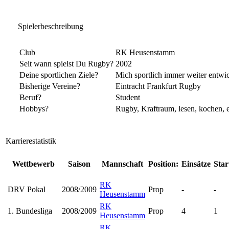
Spielerbeschreibung
Club
RK Heusenstamm
Seit wann spielst Du Rugby?
2002
Deine sportlichen Ziele?
Mich sportlich immer weiter entwi
Bisherige Vereine?
Eintracht Frankfurt Rugby
Beruf?
Student
Hobbys?
Rugby, Kraftraum, lesen, kochen, e
Karrierestatistik
Wettbewerb
Saison
Mannschaft
Position:
Einsätze
Star
RK
DRV Pokal
2008/2009
Prop
-
-
Heusenstamm
RK
1. Bundesliga
2008/2009
Prop
4
1
Heusenstamm
RK