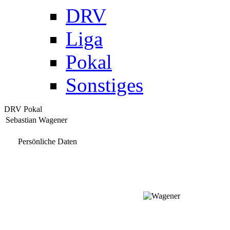
DRV
Liga
Pokal
Sonstiges
DRV Pokal
Sebastian Wagener
Persönliche Daten