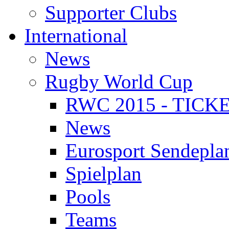
Supporter Clubs
International
News
Rugby World Cup
RWC 2015 - TICK
News
Eurosport Sendepla
Spielplan
Pools
Teams