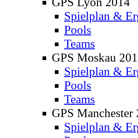
GPS Lyon 2014
Spielplan & Er
Pools
Teams
GPS Moskau 201
Spielplan & Er
Pools
Teams
GPS Manchester 
Spielplan & Er