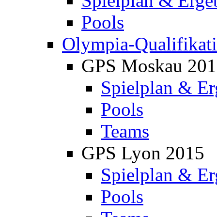
Spielplan & Erge
Pools
Olympia-Qualifikat
GPS Moskau 201
Spielplan & Er
Pools
Teams
GPS Lyon 2015
Spielplan & Er
Pools