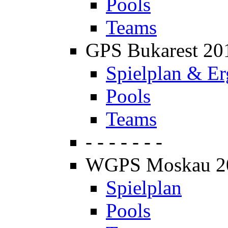
Pools
Teams
GPS Bukarest 20
Spielplan & Er
Pools
Teams
- - - - - - -
WGPS Moskau 2
Spielplan
Pools