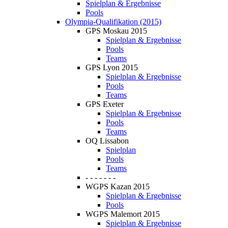
Spielplan & Ergebnisse
Pools
Olympia-Qualifikation (2015)
GPS Moskau 2015
Spielplan & Ergebnisse
Pools
Teams
GPS Lyon 2015
Spielplan & Ergebnisse
Pools
Teams
GPS Exeter
Spielplan & Ergebnisse
Pools
Teams
OQ Lissabon
Spielplan
Pools
Teams
- - - - - - -
WGPS Kazan 2015
Spielplan & Ergebnisse
Pools
WGPS Malemort 2015
Spielplan & Ergebnisse