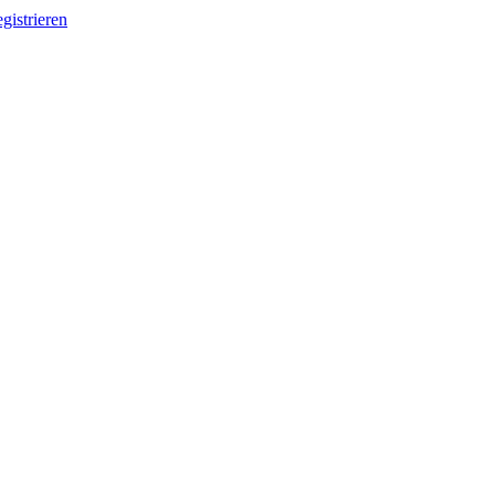
gistrieren