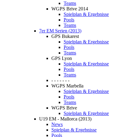
Teams
WGPS Brive 2014
Spielplan & Ergebnisse
Pools
Teams
7er EM Serien (2013)
GPS Bukarest
Spielplan & Ergebnisse
Pools
Teams
GPS Lyon
Spielplan & Ergebnisse
Pools
Teams
- - - - - - -
WGPS Marbella
Spielplan & Ergebnisse
Pools
Teams
WGPS Brive
Spielplan & Ergebnisse
U19 EM - Mallorca (2013)
News
Spielplan & Ergebnisse
Pools