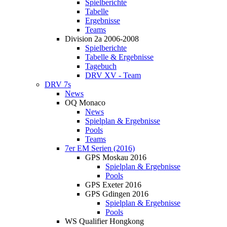
Spielberichte
Tabelle
Ergebnisse
Teams
Division 2a 2006-2008
Spielberichte
Tabelle & Ergebnisse
Tagebuch
DRV XV - Team
DRV 7s
News
OQ Monaco
News
Spielplan & Ergebnisse
Pools
Teams
7er EM Serien (2016)
GPS Moskau 2016
Spielplan & Ergebnisse
Pools
GPS Exeter 2016
GPS Gdingen 2016
Spielplan & Ergebnisse
Pools
WS Qualifier Hongkong