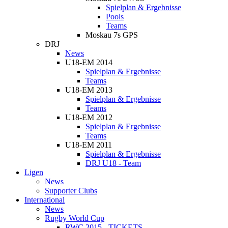
Spielplan & Ergebnisse
Pools
Teams
Moskau 7s GPS
DRJ
News
U18-EM 2014
Spielplan & Ergebnisse
Teams
U18-EM 2013
Spielplan & Ergebnisse
Teams
U18-EM 2012
Spielplan & Ergebnisse
Teams
U18-EM 2011
Spielplan & Ergebnisse
DRJ U18 - Team
Ligen
News
Supporter Clubs
International
News
Rugby World Cup
RWC 2015 - TICKETS