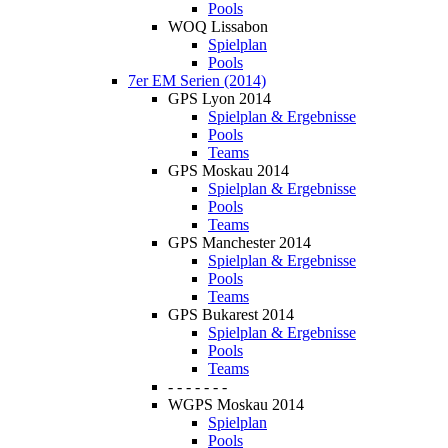
Pools
WOQ Lissabon
Spielplan
Pools
7er EM Serien (2014)
GPS Lyon 2014
Spielplan & Ergebnisse
Pools
Teams
GPS Moskau 2014
Spielplan & Ergebnisse
Pools
Teams
GPS Manchester 2014
Spielplan & Ergebnisse
Pools
Teams
GPS Bukarest 2014
Spielplan & Ergebnisse
Pools
Teams
- - - - - - -
WGPS Moskau 2014
Spielplan
Pools