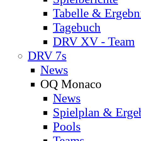
Tabelle & Ergebn
Tagebuch
DRV XV - Team
DRV 7s
News
OQ Monaco
News
Spielplan & Erge
Pools
Teams