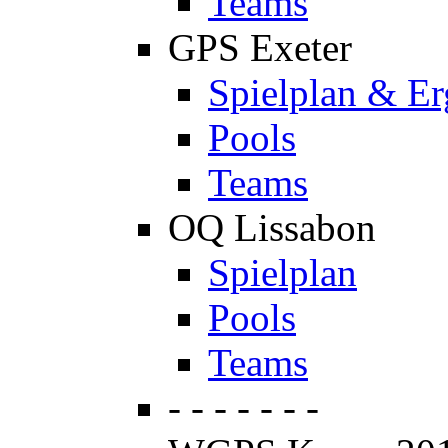
Teams
GPS Exeter
Spielplan & Er
Pools
Teams
OQ Lissabon
Spielplan
Pools
Teams
- - - - - - -