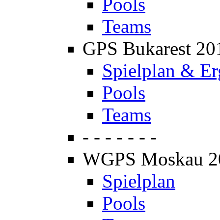
Pools
Teams
GPS Bukarest 20
Spielplan & Er
Pools
Teams
- - - - - - -
WGPS Moskau 2
Spielplan
Pools