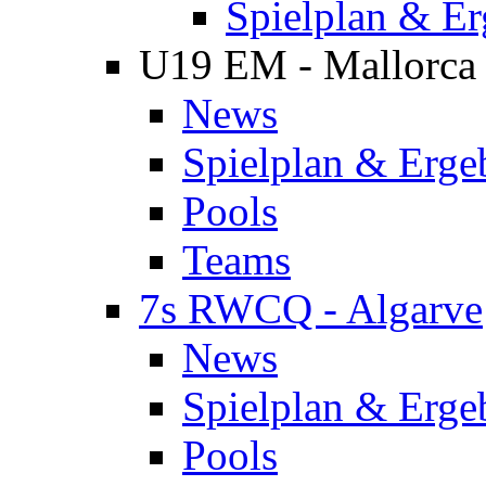
Spielplan & Er
U19 EM - Mallorca
News
Spielplan & Erge
Pools
Teams
7s RWCQ - Algarve
News
Spielplan & Erge
Pools