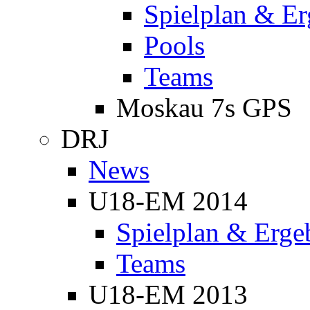
Spielplan & Er
Pools
Teams
Moskau 7s GPS
DRJ
News
U18-EM 2014
Spielplan & Erge
Teams
U18-EM 2013