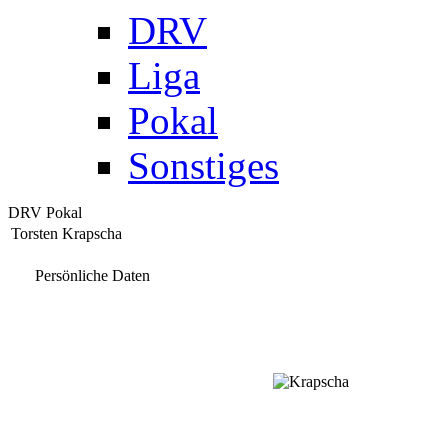
DRV
Liga
Pokal
Sonstiges
DRV Pokal
Torsten Krapscha
Persönliche Daten