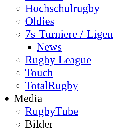
Hochschulrugby
Oldies
7s-Turniere /-Ligen
News
Rugby League
Touch
TotalRugby
Media
RugbyTube
Bilder