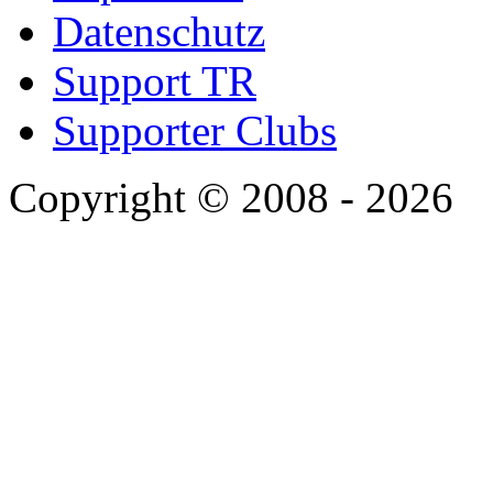
Datenschutz
Support TR
Supporter Clubs
Copyright © 2008 - 2026