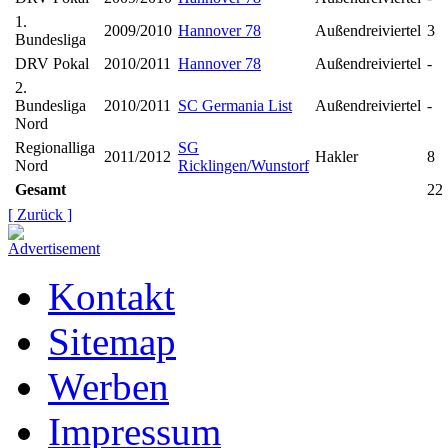
1.
2009/2010
Hannover 78
Außendreiviertel
3
Bundesliga
DRV Pokal
2010/2011
Hannover 78
Außendreiviertel
-
2.
Bundesliga
2010/2011
SC Germania List
Außendreiviertel
-
Nord
Regionalliga
SG
2011/2012
Hakler
8
Nord
Ricklingen/Wunstorf
Gesamt
22
[ Zurück ]
Kontakt
Sitemap
Werben
Impressum