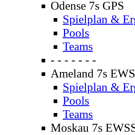
Odense 7s GPS
Spielplan & Er
Pools
Teams
- - - - - - -
Ameland 7s EW
Spielplan & Er
Pools
Teams
Moskau 7s EWS