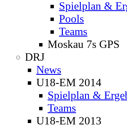
Spielplan & Er
Pools
Teams
Moskau 7s GPS
DRJ
News
U18-EM 2014
Spielplan & Erge
Teams
U18-EM 2013