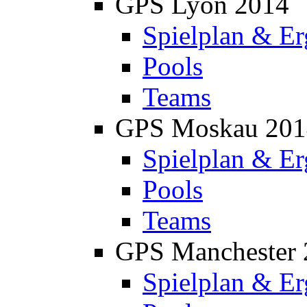
GPS Lyon 2014
Spielplan & Er
Pools
Teams
GPS Moskau 201
Spielplan & Er
Pools
Teams
GPS Manchester 
Spielplan & Er