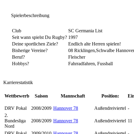
Spielerbeschreibung
Club
SC Germania List
Seit wann spielst Du Rugby?
1997
Deine sportlichen Ziele?
Endlich alte Herren spielen!
Bisherige Vereine?
08 Ricklingen,Schwalbe Hannove
Beruf?
Fleischer
Hobbys?
Fahrradfahren, Fussball
Karrierestatistik
Wettbewerb
Saison
Mannschaft
Position:
Ei
DRV Pokal
2008/2009
Hannover 78
Außendreiviertel
-
2.
Bundesliga
2008/2009
Hannover 78
Außendreiviertel
11
Nord
DRV Pokal
2009/2010
Hannover 78
Außendreiviertel
-