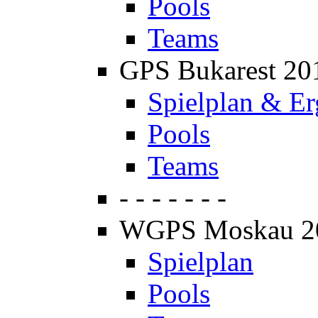
Pools
Teams
GPS Bukarest 20
Spielplan & Er
Pools
Teams
- - - - - - -
WGPS Moskau 2
Spielplan
Pools