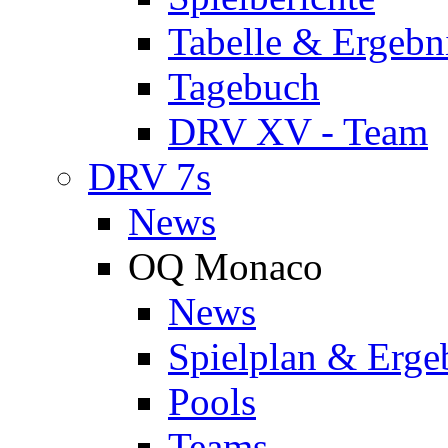
Tabelle & Ergebn
Tagebuch
DRV XV - Team
DRV 7s
News
OQ Monaco
News
Spielplan & Erge
Pools
Teams