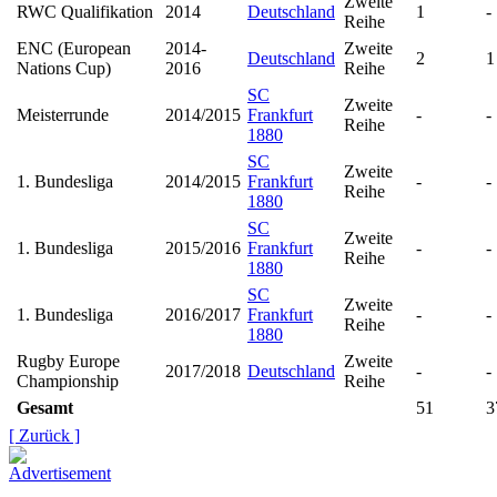
Zweite
RWC Qualifikation
2014
Deutschland
1
-
Reihe
ENC (European
2014-
Zweite
Deutschland
2
1
Nations Cup)
2016
Reihe
SC
Zweite
Meisterrunde
2014/2015
Frankfurt
-
-
Reihe
1880
SC
Zweite
1. Bundesliga
2014/2015
Frankfurt
-
-
Reihe
1880
SC
Zweite
1. Bundesliga
2015/2016
Frankfurt
-
-
Reihe
1880
SC
Zweite
1. Bundesliga
2016/2017
Frankfurt
-
-
Reihe
1880
Rugby Europe
Zweite
2017/2018
Deutschland
-
-
Championship
Reihe
Gesamt
51
3
[ Zurück ]