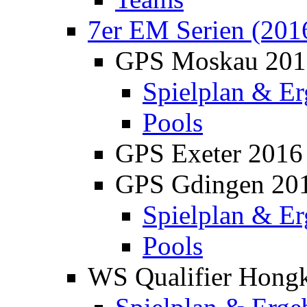
7er EM Serien (201
GPS Moskau 201
Spielplan & Er
Pools
GPS Exeter 2016
GPS Gdingen 20
Spielplan & Er
Pools
WS Qualifier Hong