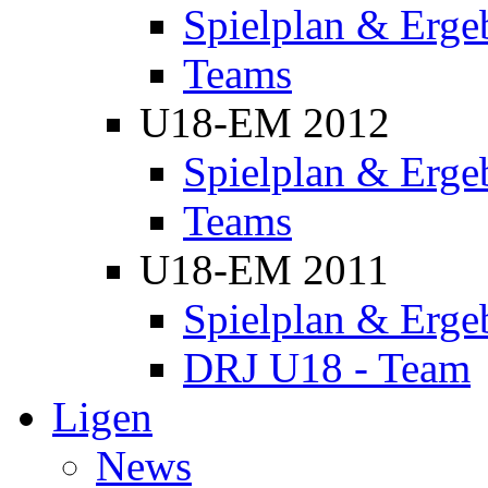
Spielplan & Erge
Teams
U18-EM 2012
Spielplan & Erge
Teams
U18-EM 2011
Spielplan & Erge
DRJ U18 - Team
Ligen
News