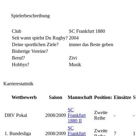
Spielerbeschreibung
Club
SC Frankfurt 1880
Seit wann spielst Du Rugby?
2004
Deine sportlichen Ziele?
immer das Beste geben
Bisherige Vereine?
Beruf?
Zivi
Hobbys?
Musik
Karrierestatistik
Wettbewerb
Saison
Mannschaft
Position:
Einsätze
S
SC
Zweite
DRV Pokal
2008/2009
Frankfurt
-
-
Reihe
1880 II
SC
Zweite
1. Bundesliga
2008/2009
Frankfurt
7
1