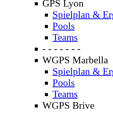
GPS Lyon
Spielplan & Er
Pools
Teams
- - - - - - -
WGPS Marbella
Spielplan & Er
Pools
Teams
WGPS Brive