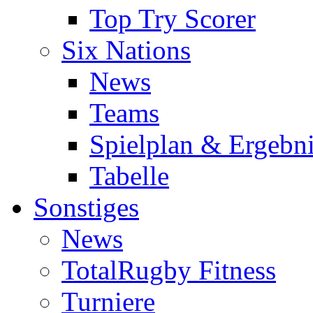
Top Try Scorer
Six Nations
News
Teams
Spielplan & Ergebni
Tabelle
Sonstiges
News
TotalRugby Fitness
Turniere