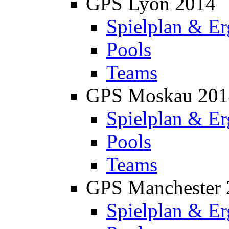
GPS Lyon 2014
Spielplan & Er
Pools
Teams
GPS Moskau 201
Spielplan & Er
Pools
Teams
GPS Manchester 
Spielplan & Er