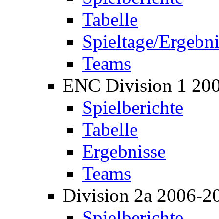
Tabelle
Spieltage/Ergebni
Teams
ENC Division 1 20
Spielberichte
Tabelle
Ergebnisse
Teams
Division 2a 2006-2
Spielberichte