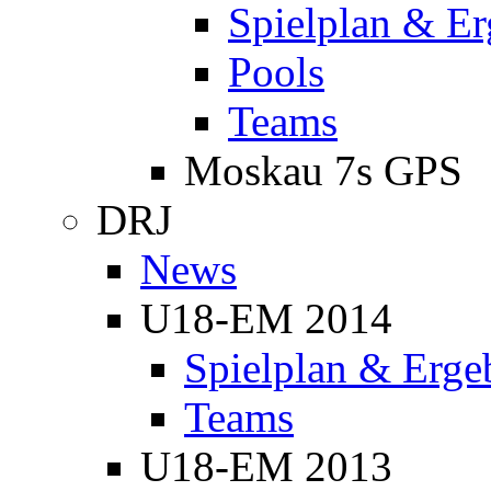
Spielplan & Er
Pools
Teams
Moskau 7s GPS
DRJ
News
U18-EM 2014
Spielplan & Erge
Teams
U18-EM 2013