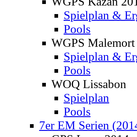
WGPS Kazan 20
Spielplan & Er
Pools
WGPS Malemort
Spielplan & Er
Pools
WOQ Lissabon
Spielplan
Pools
7er EM Serien (201