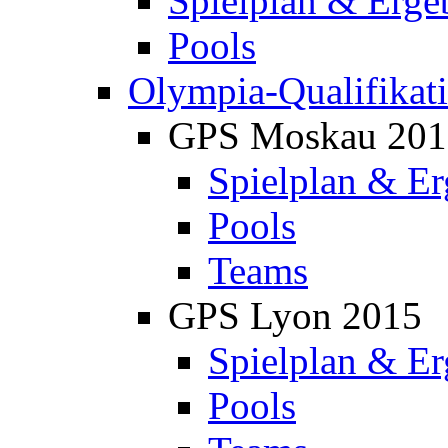
Spielplan & Erge
Pools
Olympia-Qualifikat
GPS Moskau 201
Spielplan & Er
Pools
Teams
GPS Lyon 2015
Spielplan & Er
Pools