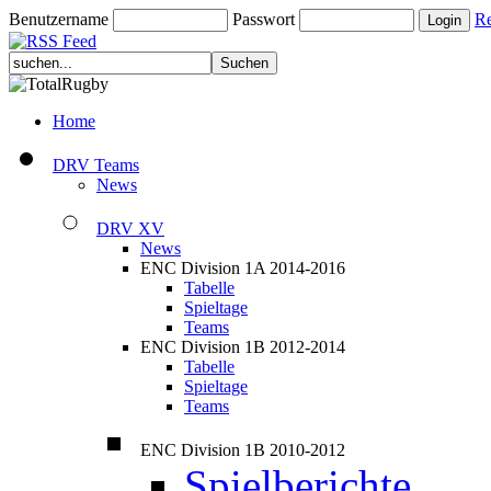
Benutzername
Passwort
Re
Home
DRV Teams
News
DRV XV
News
ENC Division 1A 2014-2016
Tabelle
Spieltage
Teams
ENC Division 1B 2012-2014
Tabelle
Spieltage
Teams
ENC Division 1B 2010-2012
Spielberichte