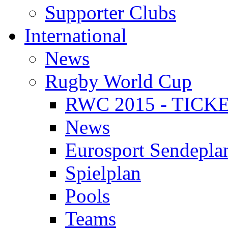
Supporter Clubs
International
News
Rugby World Cup
RWC 2015 - TICK
News
Eurosport Sendepla
Spielplan
Pools
Teams