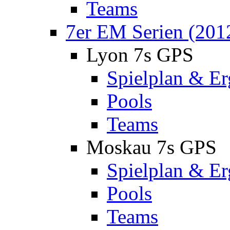
Teams
7er EM Serien (201
Lyon 7s GPS
Spielplan & Er
Pools
Teams
Moskau 7s GPS
Spielplan & Er
Pools
Teams