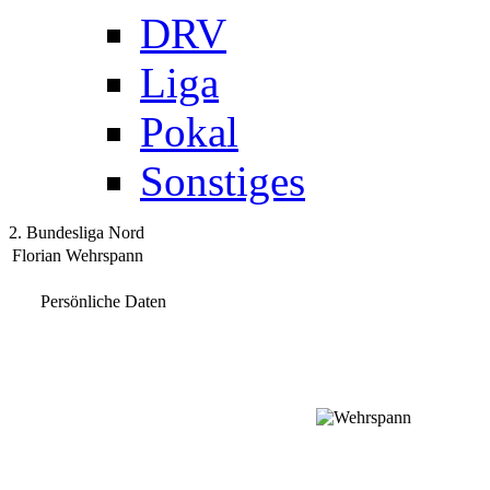
DRV
Liga
Pokal
Sonstiges
2. Bundesliga Nord
Florian Wehrspann
Persönliche Daten