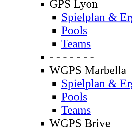
GPS Lyon
Spielplan & Er
Pools
Teams
- - - - - - -
WGPS Marbella
Spielplan & Er
Pools
Teams
WGPS Brive