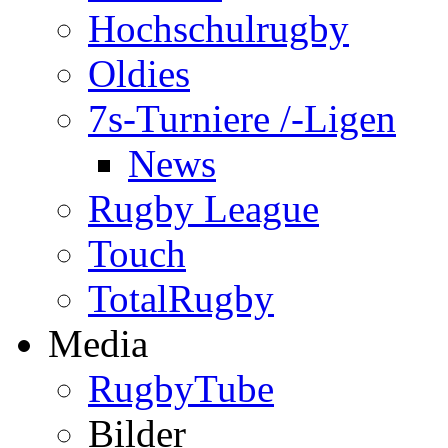
Hochschulrugby
Oldies
7s-Turniere /-Ligen
News
Rugby League
Touch
TotalRugby
Media
RugbyTube
Bilder