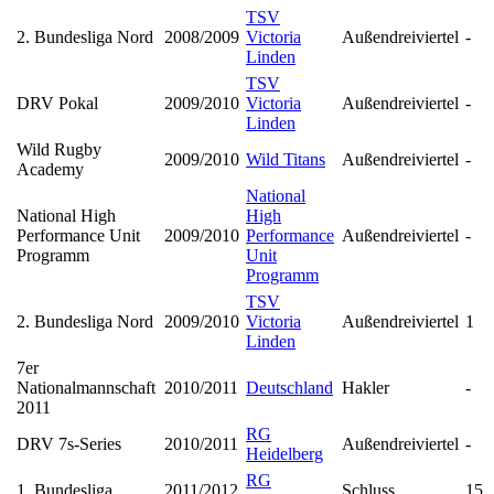
TSV
2. Bundesliga Nord
2008/2009
Victoria
Außendreiviertel
-
Linden
TSV
DRV Pokal
2009/2010
Victoria
Außendreiviertel
-
Linden
Wild Rugby
2009/2010
Wild Titans
Außendreiviertel
-
Academy
National
National High
High
Performance Unit
2009/2010
Performance
Außendreiviertel
-
Programm
Unit
Programm
TSV
2. Bundesliga Nord
2009/2010
Victoria
Außendreiviertel
1
Linden
7er
Nationalmannschaft
2010/2011
Deutschland
Hakler
-
2011
RG
DRV 7s-Series
2010/2011
Außendreiviertel
-
Heidelberg
RG
1. Bundesliga
2011/2012
Schluss
15