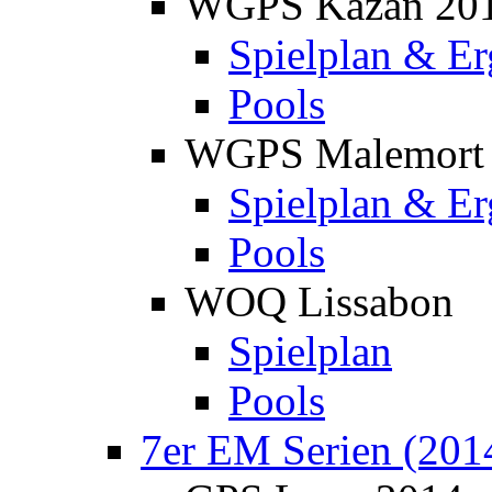
WGPS Kazan 20
Spielplan & Er
Pools
WGPS Malemort
Spielplan & Er
Pools
WOQ Lissabon
Spielplan
Pools
7er EM Serien (201