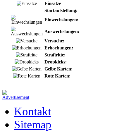
Einsätze
Startaufstellung:
Einwechslungen:
Auswechslungen:
Versuche:
Erhoehungen:
Straftritte:
Dropkicks:
Gelbe Karten:
Rote Karten:
Kontakt
Sitemap