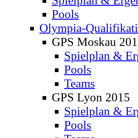
Spielplan & Erge
Pools
Olympia-Qualifikat
GPS Moskau 201
Spielplan & Er
Pools
Teams
GPS Lyon 2015
Spielplan & Er
Pools