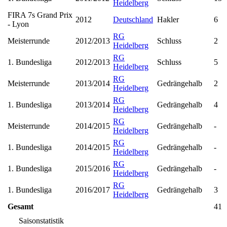
Heidelberg
FIRA 7s Grand Prix
2012
Deutschland
Hakler
6
- Lyon
RG
Meisterrunde
2012/2013
Schluss
2
Heidelberg
RG
1. Bundesliga
2012/2013
Schluss
5
Heidelberg
RG
Meisterrunde
2013/2014
Gedrängehalb
2
Heidelberg
RG
1. Bundesliga
2013/2014
Gedrängehalb
4
Heidelberg
RG
Meisterrunde
2014/2015
Gedrängehalb
-
Heidelberg
RG
1. Bundesliga
2014/2015
Gedrängehalb
-
Heidelberg
RG
1. Bundesliga
2015/2016
Gedrängehalb
-
Heidelberg
RG
1. Bundesliga
2016/2017
Gedrängehalb
3
Heidelberg
Gesamt
41
Saisonstatistik