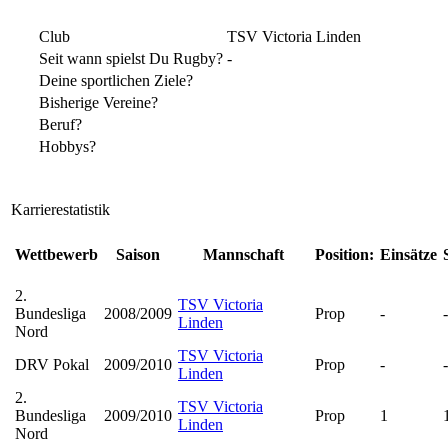
Club
TSV Victoria Linden
Seit wann spielst Du Rugby?
-
Deine sportlichen Ziele?
Bisherige Vereine?
Beruf?
Hobbys?
Karrierestatistik
Wettbewerb
Saison
Mannschaft
Position:
Einsätze
2.
TSV Victoria
Bundesliga
2008/2009
Prop
-
-
Linden
Nord
TSV Victoria
DRV Pokal
2009/2010
Prop
-
-
Linden
2.
TSV Victoria
Bundesliga
2009/2010
Prop
1
Linden
Nord