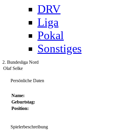
DRV
Liga
Pokal
Sonstiges
2. Bundesliga Nord
Olaf Selke
Persönliche Daten
Name:
Geburtstag:
Position:
Spielerbeschreibung