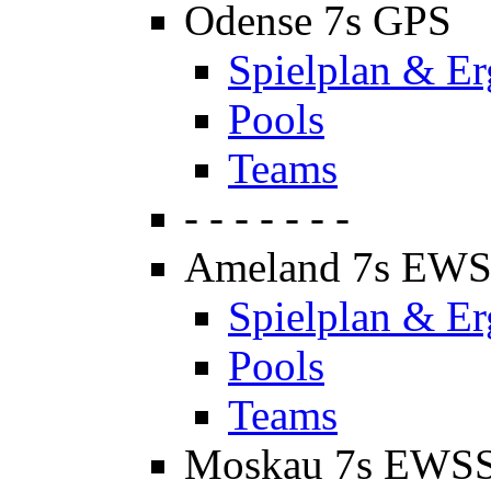
Odense 7s GPS
Spielplan & Er
Pools
Teams
- - - - - - -
Ameland 7s EW
Spielplan & Er
Pools
Teams
Moskau 7s EWS