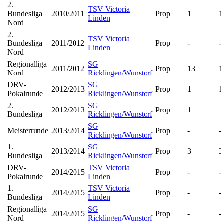
2.
TSV Victoria
Bundesliga
2010/2011
Prop
1
Linden
Nord
2.
TSV Victoria
Bundesliga
2011/2012
Prop
-
-
Linden
Nord
Regionalliga
SG
2011/2012
Prop
13
Nord
Ricklingen/Wunstorf
DRV-
SG
2012/2013
Prop
1
Pokalrunde
Ricklingen/Wunstorf
2.
SG
2012/2013
Prop
1
-
Bundesliga
Ricklingen/Wunstorf
SG
Meisterrunde
2013/2014
Prop
-
-
Ricklingen/Wunstorf
1.
SG
2013/2014
Prop
3
Bundesliga
Ricklingen/Wunstorf
DRV-
TSV Victoria
2014/2015
Prop
-
-
Pokalrunde
Linden
1.
TSV Victoria
2014/2015
Prop
-
-
Bundesliga
Linden
Regionalliga
SG
2014/2015
Prop
-
-
Nord
Ricklingen/Wunstorf