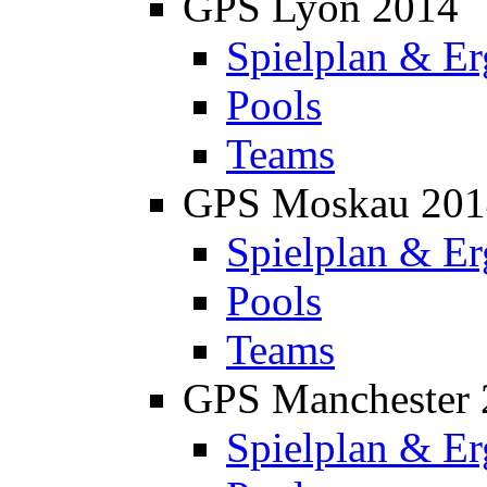
GPS Lyon 2014
Spielplan & Er
Pools
Teams
GPS Moskau 201
Spielplan & Er
Pools
Teams
GPS Manchester 
Spielplan & Er