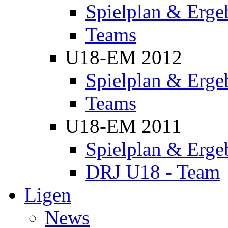
Spielplan & Erge
Teams
U18-EM 2012
Spielplan & Erge
Teams
U18-EM 2011
Spielplan & Erge
DRJ U18 - Team
Ligen
News