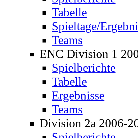
Tabelle
Spieltage/Ergebni
Teams
ENC Division 1 20
Spielberichte
Tabelle
Ergebnisse
Teams
Division 2a 2006-2
Spielberichte