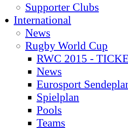
Supporter Clubs
International
News
Rugby World Cup
RWC 2015 - TICK
News
Eurosport Sendepla
Spielplan
Pools
Teams