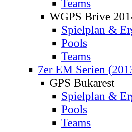
Teams
WGPS Brive 201
Spielplan & Er
Pools
Teams
7er EM Serien (201
GPS Bukarest
Spielplan & Er
Pools
Teams