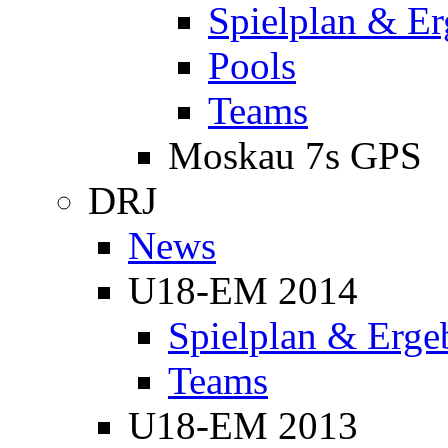
Spielplan & Er
Pools
Teams
Moskau 7s GPS
DRJ
News
U18-EM 2014
Spielplan & Erge
Teams
U18-EM 2013