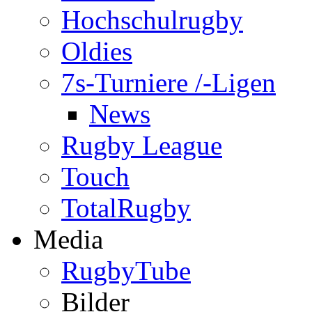
Hochschulrugby
Oldies
7s-Turniere /-Ligen
News
Rugby League
Touch
TotalRugby
Media
RugbyTube
Bilder