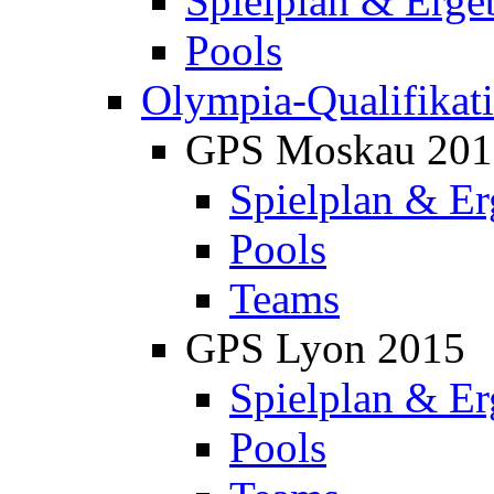
Spielplan & Erge
Pools
Olympia-Qualifikat
GPS Moskau 201
Spielplan & Er
Pools
Teams
GPS Lyon 2015
Spielplan & Er
Pools