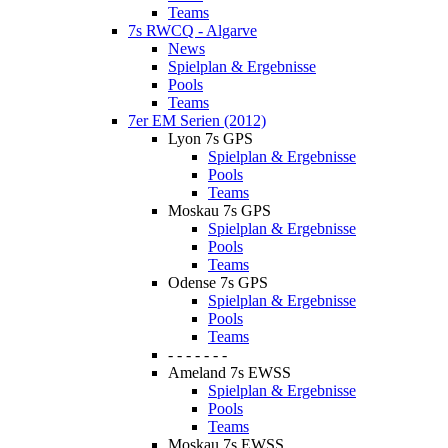
Teams
7s RWCQ - Algarve
News
Spielplan & Ergebnisse
Pools
Teams
7er EM Serien (2012)
Lyon 7s GPS
Spielplan & Ergebnisse
Pools
Teams
Moskau 7s GPS
Spielplan & Ergebnisse
Pools
Teams
Odense 7s GPS
Spielplan & Ergebnisse
Pools
Teams
- - - - - - -
Ameland 7s EWSS
Spielplan & Ergebnisse
Pools
Teams
Moskau 7s EWSS