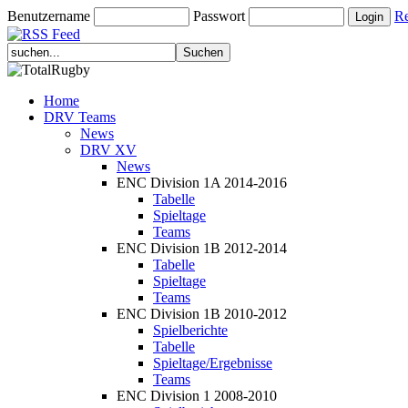
Benutzername
Passwort
Re
Home
DRV Teams
News
DRV XV
News
ENC Division 1A 2014-2016
Tabelle
Spieltage
Teams
ENC Division 1B 2012-2014
Tabelle
Spieltage
Teams
ENC Division 1B 2010-2012
Spielberichte
Tabelle
Spieltage/Ergebnisse
Teams
ENC Division 1 2008-2010