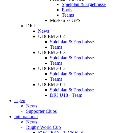
Spielplan & Ergebnisse
Pools
Teams
Moskau 7s GPS
DRJ
News
U18-EM 2014
Spielplan & Ergebnisse
Teams
U18-EM 2013
Spielplan & Ergebnisse
Teams
U18-EM 2012
Spielplan & Ergebnisse
Teams
U18-EM 2011
Spielplan & Ergebnisse
DRJ U18 - Team
Ligen
News
Supporter Clubs
International
News
Rugby World Cup
RWC 2015 - TICKETS