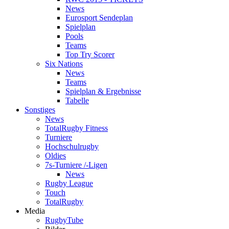
News
Eurosport Sendeplan
Spielplan
Pools
Teams
Top Try Scorer
Six Nations
News
Teams
Spielplan & Ergebnisse
Tabelle
Sonstiges
News
TotalRugby Fitness
Turniere
Hochschulrugby
Oldies
7s-Turniere /-Ligen
News
Rugby League
Touch
TotalRugby
Media
RugbyTube