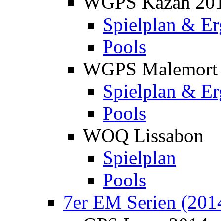
WGPS Kazan 20
Spielplan & Er
Pools
WGPS Malemort
Spielplan & Er
Pools
WOQ Lissabon
Spielplan
Pools
7er EM Serien (201