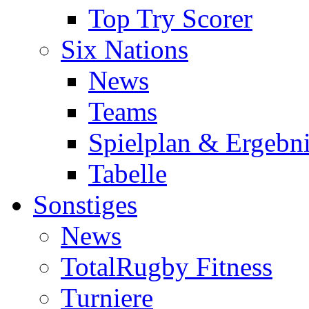
Top Try Scorer
Six Nations
News
Teams
Spielplan & Ergebni
Tabelle
Sonstiges
News
TotalRugby Fitness
Turniere