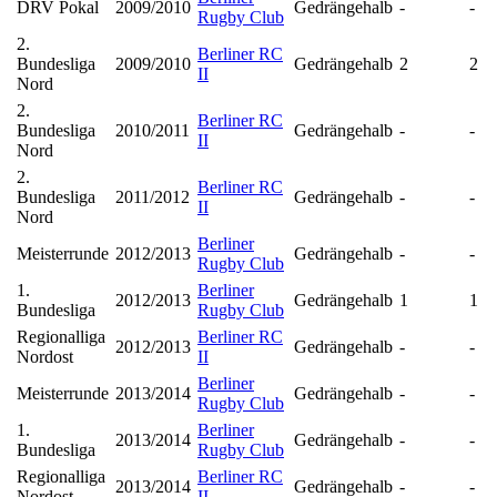
DRV Pokal
2009/2010
Gedrängehalb
-
-
Rugby Club
2.
Berliner RC
Bundesliga
2009/2010
Gedrängehalb
2
2
II
Nord
2.
Berliner RC
Bundesliga
2010/2011
Gedrängehalb
-
-
II
Nord
2.
Berliner RC
Bundesliga
2011/2012
Gedrängehalb
-
-
II
Nord
Berliner
Meisterrunde
2012/2013
Gedrängehalb
-
-
Rugby Club
1.
Berliner
2012/2013
Gedrängehalb
1
1
Bundesliga
Rugby Club
Regionalliga
Berliner RC
2012/2013
Gedrängehalb
-
-
Nordost
II
Berliner
Meisterrunde
2013/2014
Gedrängehalb
-
-
Rugby Club
1.
Berliner
2013/2014
Gedrängehalb
-
-
Bundesliga
Rugby Club
Regionalliga
Berliner RC
2013/2014
Gedrängehalb
-
-
Nordost
II