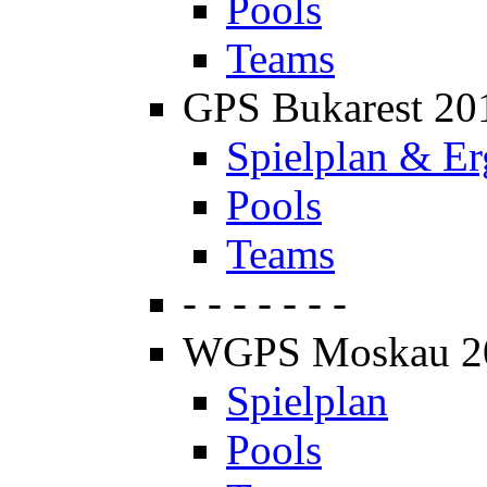
Pools
Teams
GPS Bukarest 20
Spielplan & Er
Pools
Teams
- - - - - - -
WGPS Moskau 2
Spielplan
Pools