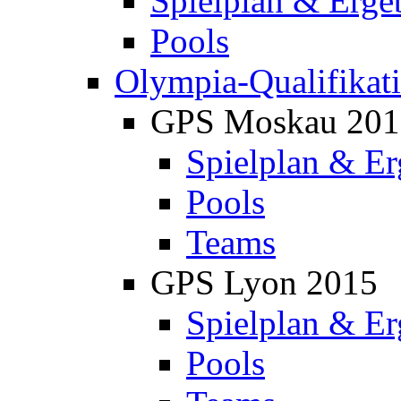
Spielplan & Erge
Pools
Olympia-Qualifikat
GPS Moskau 201
Spielplan & Er
Pools
Teams
GPS Lyon 2015
Spielplan & Er
Pools