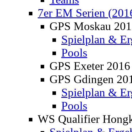
7er EM Serien (201
GPS Moskau 201
Spielplan & Er
Pools
GPS Exeter 2016
GPS Gdingen 20
Spielplan & Er
Pools
WS Qualifier Hong