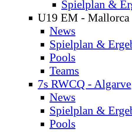
Spielplan & Er
U19 EM - Mallorca
News
Spielplan & Erge
Pools
Teams
7s RWCQ - Algarve
News
Spielplan & Erge
Pools