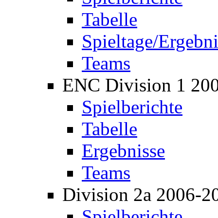
Tabelle
Spieltage/Ergebni
Teams
ENC Division 1 20
Spielberichte
Tabelle
Ergebnisse
Teams
Division 2a 2006-2
Spielberichte