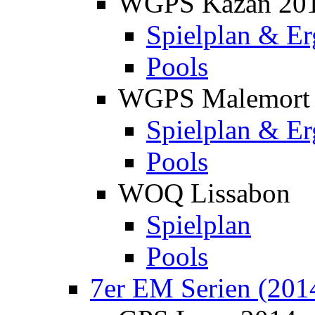
WGPS Kazan 20
Spielplan & Er
Pools
WGPS Malemort
Spielplan & Er
Pools
WOQ Lissabon
Spielplan
Pools
7er EM Serien (201