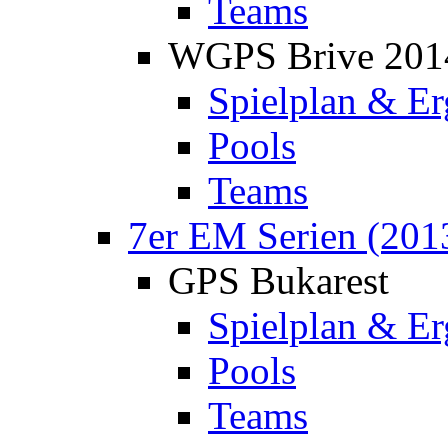
Teams
WGPS Brive 201
Spielplan & Er
Pools
Teams
7er EM Serien (201
GPS Bukarest
Spielplan & Er
Pools
Teams