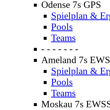
Odense 7s GPS
Spielplan & Er
Pools
Teams
- - - - - - -
Ameland 7s EW
Spielplan & Er
Pools
Teams
Moskau 7s EWS