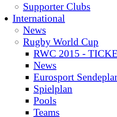
Supporter Clubs
International
News
Rugby World Cup
RWC 2015 - TICK
News
Eurosport Sendepla
Spielplan
Pools
Teams