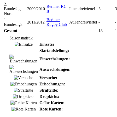
2.
Berliner RC
Bundesliga
2009/2010
Innendreiviertel
3
3
II
Nord
1.
Berliner
2011/2012
Außendreiviertel
-
-
Bundesliga
Rugby Club
Gesamt
18
1
Saisonstatistik
Einsätze
Startaufstellung:
Einwechslungen:
Auswechslungen:
Versuche:
Erhoehungen:
Straftritte:
Dropkicks:
Gelbe Karten:
Rote Karten: