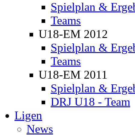
Spielplan & Erge
Teams
U18-EM 2012
Spielplan & Erge
Teams
U18-EM 2011
Spielplan & Erge
DRJ U18 - Team
Ligen
News