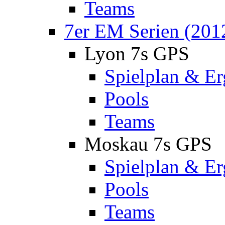
Teams
7er EM Serien (201
Lyon 7s GPS
Spielplan & Er
Pools
Teams
Moskau 7s GPS
Spielplan & Er
Pools
Teams