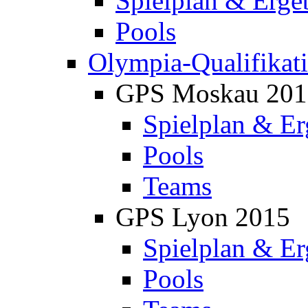
Spielplan & Erge
Pools
Olympia-Qualifikat
GPS Moskau 201
Spielplan & Er
Pools
Teams
GPS Lyon 2015
Spielplan & Er
Pools