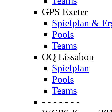
Teams
GPS Exeter
Spielplan & Er
Pools
Teams
OQ Lissabon
Spielplan
Pools
Teams
- - - - - - -