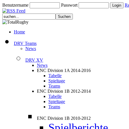
Benutzername
Passwort
Re
Home
DRV Teams
News
DRV XV
News
ENC Division 1A 2014-2016
Tabelle
Spieltage
Teams
ENC Division 1B 2012-2014
Tabelle
Spieltage
Teams
ENC Division 1B 2010-2012
Spielberichte