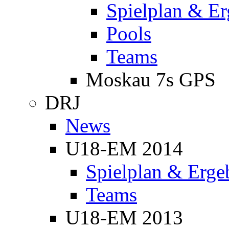
Spielplan & Er
Pools
Teams
Moskau 7s GPS
DRJ
News
U18-EM 2014
Spielplan & Erge
Teams
U18-EM 2013