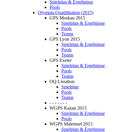
Spielplan & Ergebnisse
Pools
Olympia-Qualifikation (2015)
GPS Moskau 2015
Spielplan & Ergebnisse
Pools
Teams
GPS Lyon 2015
Spielplan & Ergebnisse
Pools
Teams
GPS Exeter
Spielplan & Ergebnisse
Pools
Teams
OQ Lissabon
Spielplan
Pools
Teams
- - - - - - -
WGPS Kazan 2015
Spielplan & Ergebnisse
Pools
WGPS Malemort 2015
Spielplan & Ergebnisse