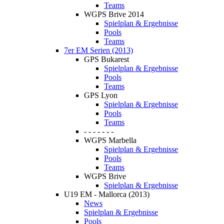
Teams
WGPS Brive 2014
Spielplan & Ergebnisse
Pools
Teams
7er EM Serien (2013)
GPS Bukarest
Spielplan & Ergebnisse
Pools
Teams
GPS Lyon
Spielplan & Ergebnisse
Pools
Teams
- - - - - - -
WGPS Marbella
Spielplan & Ergebnisse
Pools
Teams
WGPS Brive
Spielplan & Ergebnisse
U19 EM - Mallorca (2013)
News
Spielplan & Ergebnisse
Pools