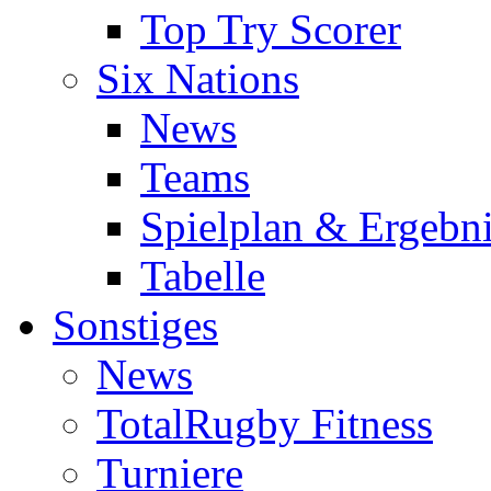
Top Try Scorer
Six Nations
News
Teams
Spielplan & Ergebni
Tabelle
Sonstiges
News
TotalRugby Fitness
Turniere