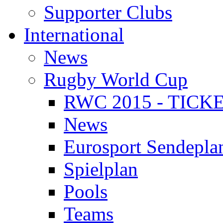
Supporter Clubs
International
News
Rugby World Cup
RWC 2015 - TICK
News
Eurosport Sendepla
Spielplan
Pools
Teams