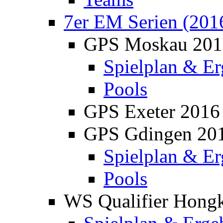
7er EM Serien (201
GPS Moskau 201
Spielplan & Er
Pools
GPS Exeter 2016
GPS Gdingen 20
Spielplan & Er
Pools
WS Qualifier Hong