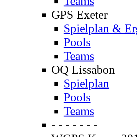
Teams
GPS Exeter
Spielplan & Er
Pools
Teams
OQ Lissabon
Spielplan
Pools
Teams
- - - - - - -