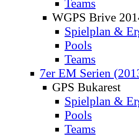
Teams
WGPS Brive 201
Spielplan & Er
Pools
Teams
7er EM Serien (201
GPS Bukarest
Spielplan & Er
Pools
Teams