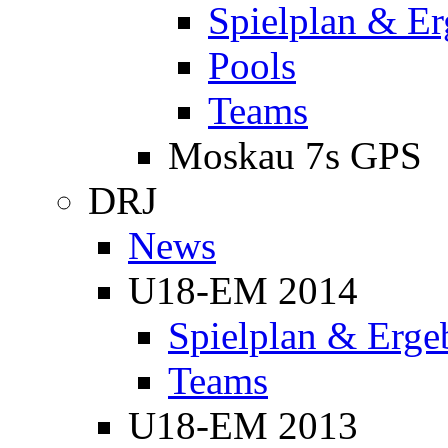
Spielplan & Er
Pools
Teams
Moskau 7s GPS
DRJ
News
U18-EM 2014
Spielplan & Erge
Teams
U18-EM 2013