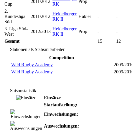
2011/2012
Prop
-
-
Cup
RK
2.
Heidelberger
Bundesliga
2011/2012
Hakler
-
-
RK II
Süd
3. Liga Süd-
Heidelberger
2012/2013
Prop
-
-
West
RK II
Gesamt
15
12
Stationen als Stabsmitarbeiter
Competition
Wild Rugby Academy
2009/201
Wild Rugby Academy
2009/201
Saisonstatistik
Einsätze
Startaufstellung:
Einwechslungen:
Auswechslungen: