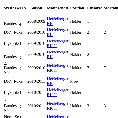
Wettbewerb
Saison
Mannschaft
Position:
Einsätze
Startauf
1.
Heidelberger
2008/2009
Hakler
1
-
Bundesliga
RK
Heidelberger
DRV Pokal
2009/2010
Hakler
2
2
RK
Heidelberger
Ligapokal
2009/2010
Hakler
-
-
RK II
1.
Heidelberger
2009/2010
Hakler
2
-
Bundesliga
RK
2.
Heidelberger
Bundesliga
2009/2010
Hakler
7
7
RK II
Süd
Heidelberger
DRV Pokal
2010/2011
Prop
-
-
RK
Heidelberger
Ligapokal
2010/2011
Hakler
-
-
RK II
2.
Heidelberger
Bundesliga
2010/2011
Hakler
3
3
RK II
Süd
North Sea
Heidelberger