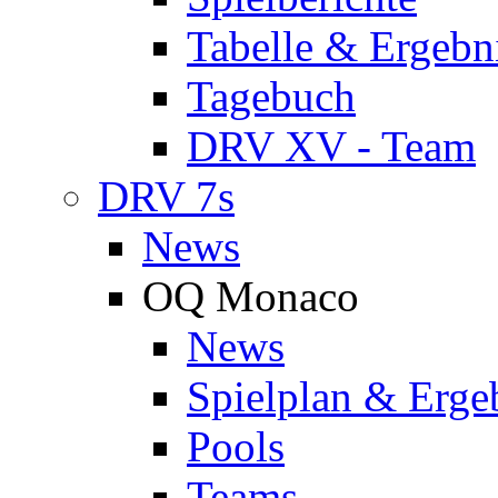
Tabelle & Ergebn
Tagebuch
DRV XV - Team
DRV 7s
News
OQ Monaco
News
Spielplan & Erge
Pools
Teams