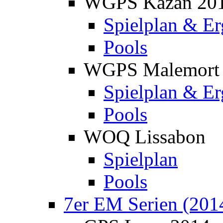
WGPS Kazan 20
Spielplan & Er
Pools
WGPS Malemort
Spielplan & Er
Pools
WOQ Lissabon
Spielplan
Pools
7er EM Serien (201