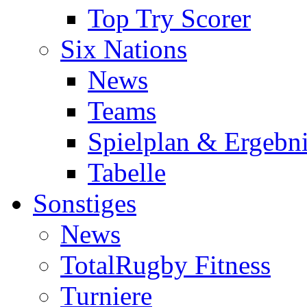
Top Try Scorer
Six Nations
News
Teams
Spielplan & Ergebni
Tabelle
Sonstiges
News
TotalRugby Fitness
Turniere