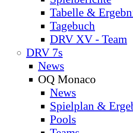
Tabelle & Ergebn
Tagebuch
DRV XV - Team
DRV 7s
News
OQ Monaco
News
Spielplan & Erge
Pools
Teams