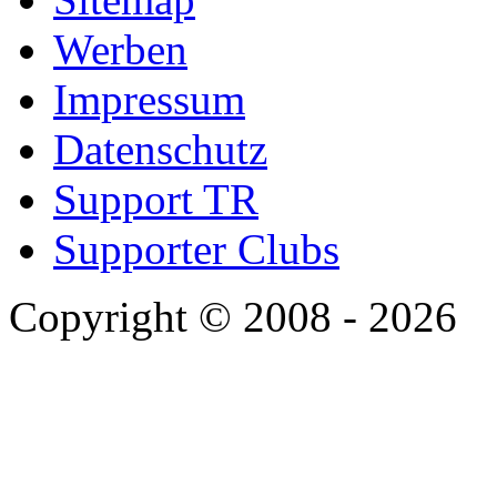
Werben
Impressum
Datenschutz
Support TR
Supporter Clubs
Copyright © 2008 - 2026