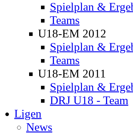
Spielplan & Erge
Teams
U18-EM 2012
Spielplan & Erge
Teams
U18-EM 2011
Spielplan & Erge
DRJ U18 - Team
Ligen
News